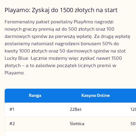
Playamo: Zyskaj do 1500 złotych na start
Fenomenalny pakiet powitalny PlayAmo nagrodzi
nowych graczy premią aż do 500 złotych oraz 100
darmowych spinów za pierwszą wpłatę. Za drugą wpłatę
zostaniemy natomiast nagrodzeni bonusem 50% do
kwoty 1000 złotych oraz 50 darmowych spinów na slot
Lucky Blue. Łącznie możemy więc zyskać nawet 1500
złotych – a to zaledwie początek licznych premii w
Playamo.
Ranga
Kasyno Online
#1
22Bet
12
#2
Slottica
50