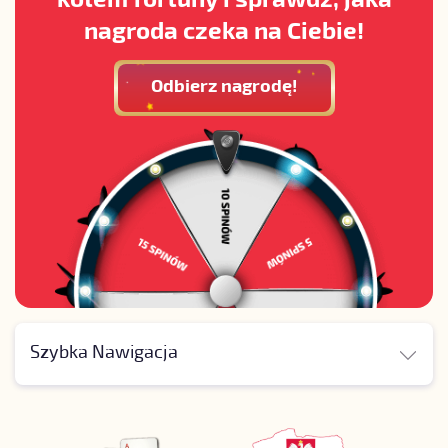
nagroda czeka na Ciebie!
Odbierz nagrodę!
Szybka Nawigacja