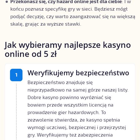
Przekonasz się, czy hazard online jest dla ciebie
: I w
końcu poznasz specyfikę gry w sieci. Będziesz mógł
podjąć decyzję, czy warto zaangażować się na większą
skalę, grając za wyższe stawki.
Jak wybieramy najlepsze kasyno
online od 5 zł
Weryfikujemy bezpieczeństwo
1
Bezpieczeństwo znajduje się
nieprzypadkowo na samej górze naszej listy.
Dobre kasyno powinno wyróżniać się
bowiem przede wszystkim licencją na
prowadzenie gier hazardowych. To
zezwolenie stwierdza, że kasyno spełnia
wymogi uczciwej, bezpiecznej i przejrzystej
gry. Weryfikujemy też zabezpieczenia