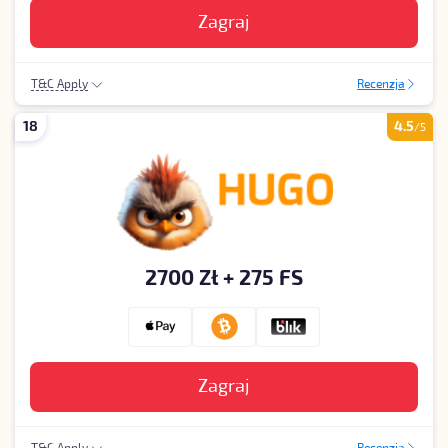
Zagraj
T&C Apply
Recenzja
18+|Tylko Nowi Gracze|50x Wymóg Obrotu|50 PLN Pierwszy
18
4.5
depozyt|335% Bonusów + 335 Free Spins Max Bonus powitalny
/5
2700 Zł + 275 FS
Zagraj