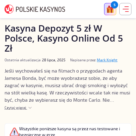
5
Kasyna Depozyt 5 zł W
Polsce, Kasyno Online Od 5
Zł
Ostatnia aktualizacja
28 lipca, 2025
Napisane przez
Mark Knight
Jeśli wychowałeś się na filmach o przygodach agenta
Jamesa Bonda, być może wyobrażasz sobie, że aby
zagrać w kasynie, musisz ubrać drogi smoking i wyłożyć
na stół wielką kasę. W rzeczywistości wcale tak nie musi
być, chyba że wybierasz się do Monte Carlo. Nie
potrzebujesz wielkiego kapitału, aby zacząć grę o
Czytaj więcej
prawdziwą kasę w sieci z własnego domu.
Zaprezentowane tutaj kasyna internetowe pozwalają na
wygodną grę z wpłatą już od 5 złotych. Co więcej,
Wszystkie poniższe kasyna są przez nas testowane i
bezpieczne w grze