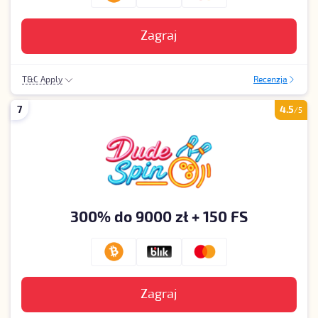
Zagraj
T&C Apply
Recenzja
18+|Tylko Nowi Gracze|30x Wymóg Obrotu|80 zł Pierwszy
7
4.5
depozyt|250% do 8 000 zł + 400 DS Max Bonus powitalny
/5
300% do 9000 zł + 150 FS
Zagraj