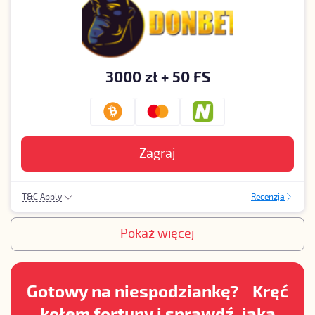
3000 zł + 50 FS
Zagraj
T&C Apply
Recenzja
18+| Tylko Nowi Gracze| 20 EUR Minimalny Depozyt| 50 Darmowe
Spiny| 3000 zł Bonus Max
Pokaż więcej
Gotowy na niespodziankę? Kręć
kołem fortuny i sprawdź, jaka