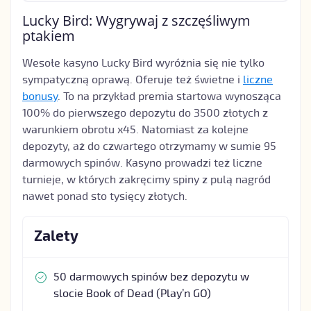
Lucky Bird: Wygrywaj z szczęśliwym
ptakiem
Wesołe kasyno Lucky Bird wyróżnia się nie tylko
sympatyczną oprawą. Oferuje też świetne i
liczne
bonusy
. To na przykład premia startowa wynosząca
100% do pierwszego depozytu do 3500 złotych z
warunkiem obrotu x45. Natomiast za kolejne
depozyty, aż do czwartego otrzymamy w sumie 95
darmowych spinów. Kasyno prowadzi też liczne
turnieje, w których zakręcimy spiny z pulą nagród
nawet ponad sto tysięcy złotych.
Zalety
50 darmowych spinów bez depozytu w
slocie Book of Dead (Play’n GO)