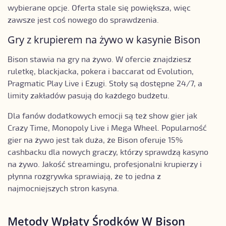
wybierane opcje. Oferta stale się powiększa, więc
zawsze jest coś nowego do sprawdzenia.
Gry z krupierem na żywo w kasynie Bison
Bison stawia na gry na żywo. W ofercie znajdziesz
ruletkę, blackjacka, pokera i baccarat od Evolution,
Pragmatic Play Live i Ezugi. Stoły są dostępne 24/7, a
limity zakładów pasują do każdego budżetu.
Dla fanów dodatkowych emocji są też show gier jak
Crazy Time, Monopoly Live i Mega Wheel. Popularność
gier na żywo jest tak duża, że Bison oferuje 15%
cashbacku dla nowych graczy, którzy sprawdzą kasyno
na żywo. Jakość streamingu, profesjonalni krupierzy i
płynna rozgrywka sprawiają, że to jedna z
najmocniejszych stron kasyna.
Metody Wpłaty Środków W Bison