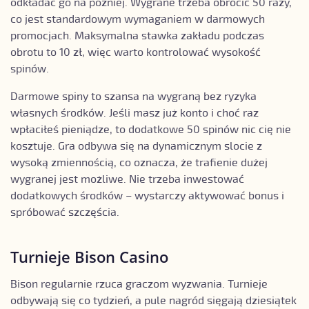
odkładać go na później. Wygrane trzeba obrócić 50 razy,
co jest standardowym wymaganiem w darmowych
promocjach. Maksymalna stawka zakładu podczas
obrotu to 10 zł, więc warto kontrolować wysokość
spinów.
Darmowe spiny to szansa na wygraną bez ryzyka
własnych środków. Jeśli masz już konto i choć raz
wpłaciłeś pieniądze, to dodatkowe 50 spinów nic cię nie
kosztuje. Gra odbywa się na dynamicznym slocie z
wysoką zmiennością, co oznacza, że trafienie dużej
wygranej jest możliwe. Nie trzeba inwestować
dodatkowych środków – wystarczy aktywować bonus i
spróbować szczęścia.
Turnieje Bison Casino
Bison regularnie rzuca graczom wyzwania. Turnieje
odbywają się co tydzień, a pule nagród sięgają dziesiątek