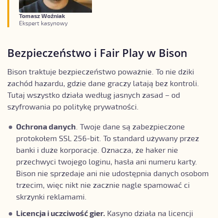
Tomasz Woźniak
Ekspert kasynowy
Bezpieczeństwo i Fair Play w Bison
Bison traktuje bezpieczeństwo poważnie. To nie dziki
zachód hazardu, gdzie dane graczy latają bez kontroli.
Tutaj wszystko działa według jasnych zasad – od
szyfrowania po politykę prywatności.
Ochrona danych
. Twoje dane są zabezpieczone
protokołem SSL 256-bit. To standard używany przez
banki i duże korporacje. Oznacza, że haker nie
przechwyci twojego loginu, hasła ani numeru karty.
Ta strona używa plików
cookie
, aby poprawić
komfort użytkowania!
Bison nie sprzedaje ani nie udostępnia danych osobom
trzecim, więc nikt nie zacznie nagle spamować ci
skrzynki reklamami.
Zagraj
2500 ZŁ + 100 FS
teraz
Licencja i uczciwość gier.
Kasyno działa na licencji