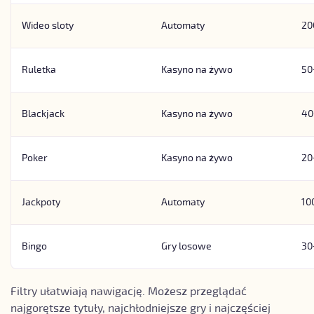
Wideo sloty
Automaty
20
Ruletka
Kasyno na żywo
50
Blackjack
Kasyno na żywo
40
Poker
Kasyno na żywo
20
Jackpoty
Automaty
10
Bingo
Gry losowe
30
Filtry ułatwiają nawigację. Możesz przeglądać
najgorętsze tytuły, najchłodniejsze gry i najczęściej