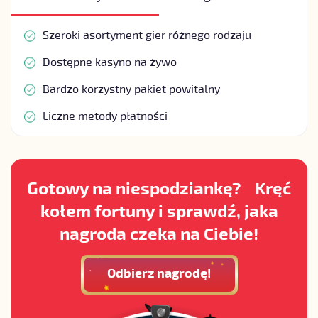
Szeroki asortyment gier różnego rodzaju
Dostępne kasyno na żywo
Bardzo korzystny pakiet powitalny
Liczne metody płatności
Gotowy na niespodziankę? Kręć
kołem fortuny i sprawdź, jaka
nagroda czeka na Ciebie!
Odbierz nagrodę!