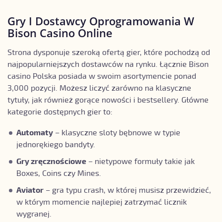
Gry I Dostawcy Oprogramowania W
Bison Casino Online
Strona dysponuje szeroką ofertą gier, które pochodzą od
najpopularniejszych dostawców na rynku. Łącznie Bison
casino Polska posiada w swoim asortymencie ponad
3,000 pozycji. Możesz liczyć zarówno na klasyczne
tytuły, jak również gorące nowości i bestsellery. Główne
kategorie dostępnych gier to:
Automaty
– klasyczne sloty bębnowe w typie
jednorękiego bandyty.
Gry zręcznościowe
– nietypowe formuły takie jak
Boxes, Coins czy Mines.
Aviator
– gra typu crash, w której musisz przewidzieć,
w którym momencie najlepiej zatrzymać licznik
wygranej.