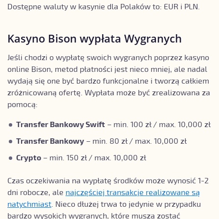
Dostępne waluty w kasynie dla Polaków to: EUR i PLN.
Kasyno Bison wypłata Wygranych
Jeśli chodzi o wypłatę swoich wygranych poprzez kasyno
online Bison, metod płatności jest nieco mniej, ale nadal
wydają się one być bardzo funkcjonalne i tworzą całkiem
zróżnicowaną ofertę. Wypłata może być zrealizowana za
pomocą:
Transfer Bankowy Swift
– min. 100 zł / max. 10,000 zł
Transfer Bankowy
– min. 80 zł / max. 10,000 zł
Crypto
– min. 150 zł / max. 10,000 zł
Czas oczekiwania na wypłatę środków może wynosić 1-2
dni robocze, ale
najczęściej transakcje realizowane są
natychmiast
. Nieco dłużej trwa to jedynie w przypadku
bardzo wysokich wygranych, które muszą zostać