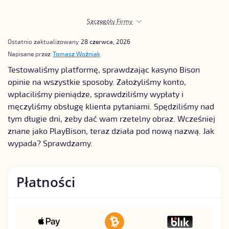
Szczegóły Firmy
Ostatnio zaktualizowany
28 czerwca, 2026
Napisane przez
Tomasz Woźniak
Testowaliśmy platformę, sprawdzając kasyno Bison
opinie na wszystkie sposoby. Założyliśmy konto,
wpłaciliśmy pieniądze, sprawdziliśmy wypłaty i
męczyliśmy obsługę klienta pytaniami. Spędziliśmy nad
tym długie dni, żeby dać wam rzetelny obraz. Wcześniej
znane jako PlayBison, teraz działa pod nową nazwą. Jak
wypada? Sprawdzamy.
Płatności