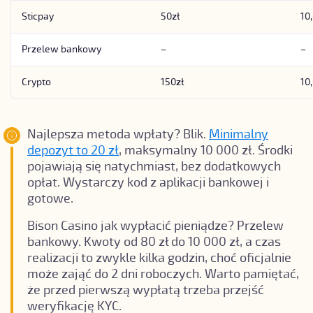
Sticpay
50zł
10
Przelew bankowy
–
–
Crypto
150zł
10
Najlepsza metoda wpłaty? Blik.
Minimalny
depozyt to 20 zł
, maksymalny 10 000 zł. Środki
pojawiają się natychmiast, bez dodatkowych
opłat. Wystarczy kod z aplikacji bankowej i
gotowe.
Bison Casino jak wypłacić pieniądze? Przelew
bankowy. Kwoty od 80 zł do 10 000 zł, a czas
realizacji to zwykle kilka godzin, choć oficjalnie
może zająć do 2 dni roboczych. Warto pamiętać,
że przed pierwszą wypłatą trzeba przejść
weryfikację KYC.