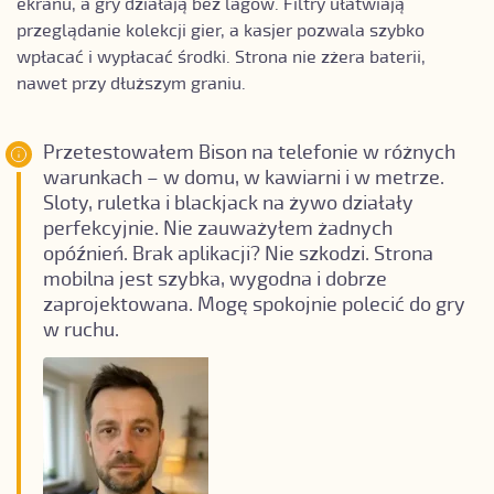
ekranu, a gry działają bez lagów. Filtry ułatwiają
przeglądanie kolekcji gier, a kasjer pozwala szybko
wpłacać i wypłacać środki. Strona nie zżera baterii,
nawet przy dłuższym graniu.
Przetestowałem Bison na telefonie w różnych
warunkach – w domu, w kawiarni i w metrze.
Sloty, ruletka i blackjack na żywo działały
perfekcyjnie. Nie zauważyłem żadnych
opóźnień. Brak aplikacji? Nie szkodzi. Strona
mobilna jest szybka, wygodna i dobrze
zaprojektowana. Mogę spokojnie polecić do gry
w ruchu.