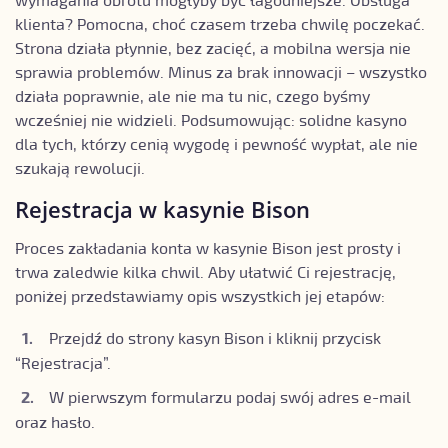
wymagania obrotu mogłyby być łagodniejsze. Obsługa
klienta? Pomocna, choć czasem trzeba chwilę poczekać.
Strona działa płynnie, bez zacięć, a mobilna wersja nie
sprawia problemów. Minus za brak innowacji – wszystko
działa poprawnie, ale nie ma tu nic, czego byśmy
wcześniej nie widzieli. Podsumowując: solidne kasyno
dla tych, którzy cenią wygodę i pewność wypłat, ale nie
szukają rewolucji.
Rejestracja w kasynie Bison
Proces zakładania konta w kasynie Bison jest prosty i
trwa zaledwie kilka chwil. Aby ułatwić Ci rejestrację,
poniżej przedstawiamy opis wszystkich jej etapów:
Przejdź do strony kasyn Bison i kliknij przycisk
“Rejestracja”.
W pierwszym formularzu podaj swój adres e-mail
oraz hasło.