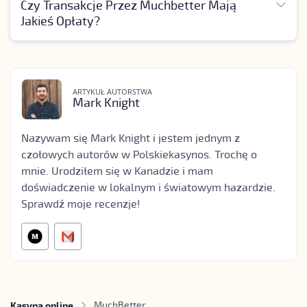
Czy Transakcje Przez Muchbetter Mają
niego należy jednak pamiętać o ustawieniu
Jakieś Opłaty?
mocnego hasła dostępu oraz także stosowaniu
ogólnych zasad bezpieczeństwa w sieci.
Płatności pomiędzy kasynem a operatorem nie
powinny wiązać się z żadnymi prowizjami (chyba
że inaczej stanowi regulamin wybranego kasyna).
Jednak już w przypadku wypłacania pieniędzy z
ARTYKUŁ AUTORSTWA
profilu MuchBetter na rachunek bankowy, portfel
Mark
Knight
z kryptowalutą bądź konto w systemie Revolut,
trzeba liczyć się z prowizją. Stawki prowizji dla
Nazywam się Mark Knight i jestem jednym z
poszczególnych rodzajów transakcji można
sprawdzić na stronie operatora.
czołowych autorów w Polskiekasynos. Trochę o
mnie. Urodziłem się w Kanadzie i mam
doświadczenie w lokalnym i światowym hazardzie.
Sprawdź moje recenzje!
MuchBetter
Kasyna online