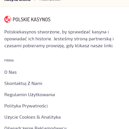
Polskiekasynos stworzone, by sprawdzać kasyna i
opowiadać ich historie. Jesteśmy stroną partnerską i
czasami pobieramy prowizję, gdy klikasz nasze linki.
FIRMA
O Nas
Skontaktuj Z Nami
Regulamin Użytkowania
Polityka Prywatności
Użycie Cookies & Analityka
Oświadczenie Reklamodawcy