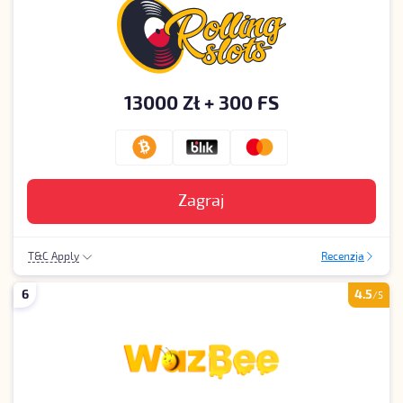
13000 Zł + 300 FS
Zagraj
T&C Apply
Recenzja
19+|Tylko Nowi Gracze|80Zł Minimalny Depozyt|45x Wymógy
6
4.5
Obrotu|2500Zł Bonus Max
/5