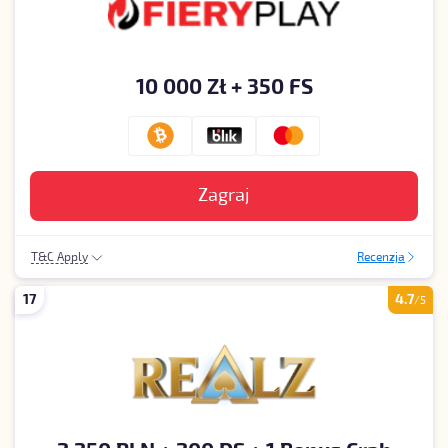
10 000 Zł + 350 FS
Zagraj
T&C Apply
Recenzja
18+|Tylko Nowi Gracze|40x Wymóg Obrotu|40 Zł Pierwszy depozyt|10
17
4.7
000 Zł Max Bonus powitalny
/5