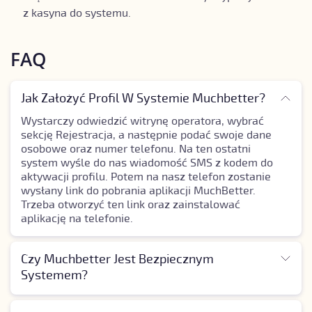
z kasyna do systemu.
FAQ
Jak Założyć Profil W Systemie Muchbetter?
Wystarczy odwiedzić witrynę operatora, wybrać
sekcję Rejestracja, a następnie podać swoje dane
osobowe oraz numer telefonu. Na ten ostatni
system wyśle do nas wiadomość SMS z kodem do
aktywacji profilu. Potem na nasz telefon zostanie
wysłany link do pobrania aplikacji MuchBetter.
Trzeba otworzyć ten link oraz zainstalować
aplikację na telefonie.
Czy Muchbetter Jest Bezpiecznym
Systemem?
Tak. Ten e-portfel był wielokrotnie nagradzany i
cieszy się znakomitą renomą. Przy korzystaniu z