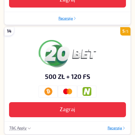
Recenzja
14
5
/5
500 ZŁ + 120 FS
Zagraj
T&C Apply
Recenzja