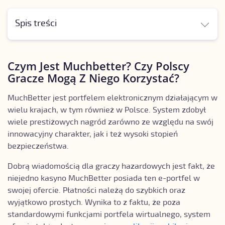
Spis treści
Czym Jest Muchbetter? Czy Polscy
Gracze Mogą Z Niego Korzystać?
MuchBetter jest portfelem elektronicznym działającym w
wielu krajach, w tym również w Polsce. System zdobył
wiele prestiżowych nagród zarówno ze względu na swój
innowacyjny charakter, jak i też wysoki stopień
bezpieczeństwa.
Dobrą wiadomością dla graczy hazardowych jest fakt, że
niejedno kasyno MuchBetter posiada ten e-portfel w
swojej ofercie. Płatności należą do szybkich oraz
wyjątkowo prostych. Wynika to z faktu, że poza
standardowymi funkcjami portfela wirtualnego, system