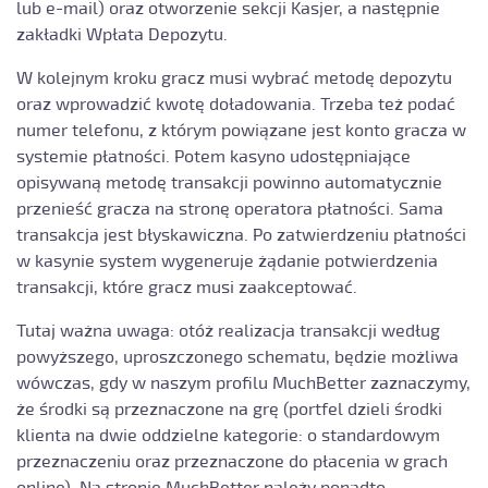
lub e-mail) oraz otworzenie sekcji Kasjer, a następnie
zakładki Wpłata Depozytu.
W kolejnym kroku gracz musi wybrać metodę depozytu
oraz wprowadzić kwotę doładowania. Trzeba też podać
numer telefonu, z którym powiązane jest konto gracza w
systemie płatności. Potem kasyno udostępniające
opisywaną metodę transakcji powinno automatycznie
przenieść gracza na stronę operatora płatności. Sama
transakcja jest błyskawiczna. Po zatwierdzeniu płatności
w kasynie system wygeneruje żądanie potwierdzenia
transakcji, które gracz musi zaakceptować.
Tutaj ważna uwaga: otóż realizacja transakcji według
powyższego, uproszczonego schematu, będzie możliwa
wówczas, gdy w naszym profilu MuchBetter zaznaczymy,
że środki są przeznaczone na grę (portfel dzieli środki
klienta na dwie oddzielne kategorie: o standardowym
przeznaczeniu oraz przeznaczone do płacenia w grach