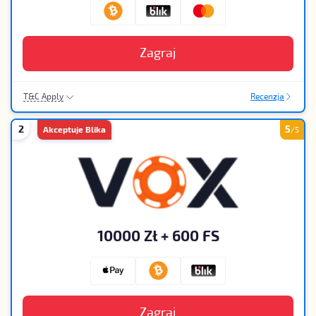
Zagraj
T&C Apply
Recenzja
19+|Tylko Nowi Gracze|50Zł Minimalny Depozyt|40x Wymógy
Obrotu|300€ Bonus Max
2
5
Akceptuje Blika
/5
10000 Zł + 600 FS
Zagraj