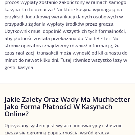
proces wypłaty zostanie zakończony w ramach samego
kasyna. Co to oznacza? Niektóre kasyna wymagają na
przykład dodatkowej weryfikacji danych osobowych w
przypadku żądania wypłaty środków przez gracza.
Użytkownik musi dopełnić wszystkich tych formalności,
aby płatność została przekazana do MuchBetter. Na
stronie operatora znajdziemy również informację, że
czas realizacji transakcji może wynosić od kilkunastu do
minut do nawet kilku dni. Tutaj również wszystko leży w
gestii kasyna.
Jakie Zalety Oraz Wady Ma Muchbetter
Jako Forma Płatności W Kasynach
Online?
Opisywany system jest wysoce innowacyjny i słusznie
cieszy się ogromną popularnością wśród graczy