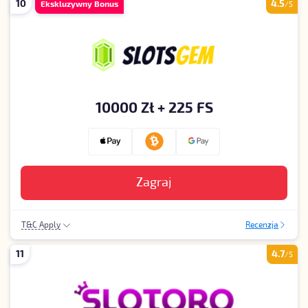
10
4.5
depozyt|900 PLN + 170 DS Max Bonus powitalny
Ekskluzywny Bonus
/5
10000 Zł + 225 FS
Zagraj
T&C Apply
Recenzja
18+|Tylko Nowi Gracze|40x Wymóg Obrotu|80 Zł Pierwszy
11
4.7
depozyt|3400 Zł Bonus Powitalny
/5