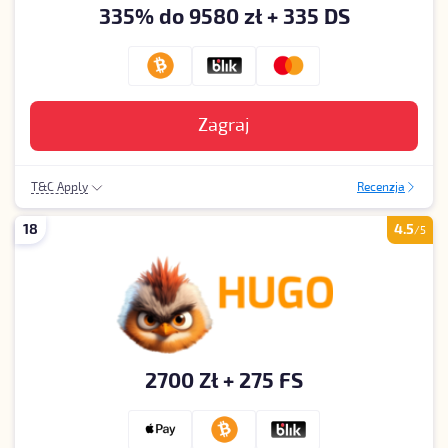
335% do 9580 zł + 335 DS
Zagraj
T&C Apply
Recenzja
18+|Tylko Nowi Gracze|50x Wymóg Obrotu|50 PLN Pierwszy
18
4.5
depozyt|335% Bonusów + 335 Free Spins Max Bonus powitalny
/5
2700 Zł + 275 FS