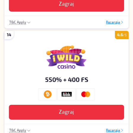
Zagraj
T&C Apply
Recenzja
18+|Tylko Nowi Gracze|30x Wymóg Obrotu|10 USD Pierwszy
14
4.6
depozyt|450% + 325 FS Max Bonus powitalny
/5
550% + 400 FS
Zagraj
T&C Apply
Recenzja