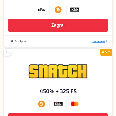
Zagraj
T&C Apply
Recenzja
19+|Tylko Nowi Gracze|20Zł Minimalny Depozyt|30x Wymógy
13
4.5
Obrotu|2500Zł Bonus Max
/5
450% + 325 FS