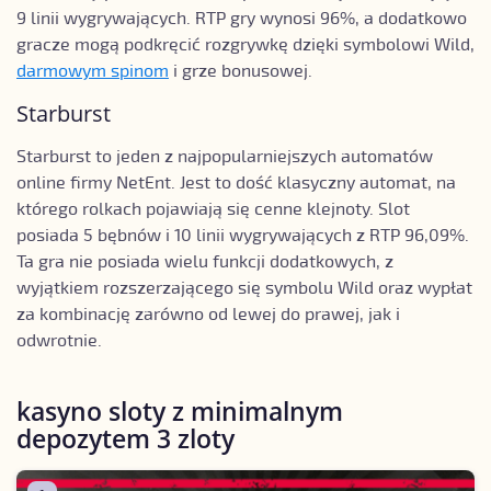
9 linii wygrywających. RTP gry wynosi 96%, a dodatkowo
gracze mogą podkręcić rozgrywkę dzięki symbolowi Wild,
darmowym spinom
i grze bonusowej.
Starburst
Starburst to jeden z najpopularniejszych automatów
online firmy NetEnt. Jest to dość klasyczny automat, na
którego rolkach pojawiają się cenne klejnoty. Slot
posiada 5 bębnów i 10 linii wygrywających z RTP 96,09%.
Ta gra nie posiada wielu funkcji dodatkowych, z
wyjątkiem rozszerzającego się symbolu Wild oraz wypłat
za kombinację zarówno od lewej do prawej, jak i
odwrotnie.
kasyno sloty z minimalnym
depozytem 3 zloty