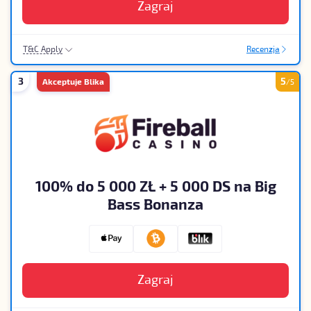
Zagraj
T&C Apply
Recenzja
18+|Tylko Nowi Gracze|30x Wymóg Obrotu|100 Zł Pierwszy
depozyt|2000 Zł Bonus za pierwszy depozyt
3
5
Akceptuje Blika
/5
100% do 5 000 ZŁ + 5 000 DS na Big
Bass Bonanza
Zagraj