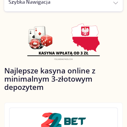
Szybka Nawigacja
Najlepsze kasyna online z
minimalnym 3-złotowym
depozytem