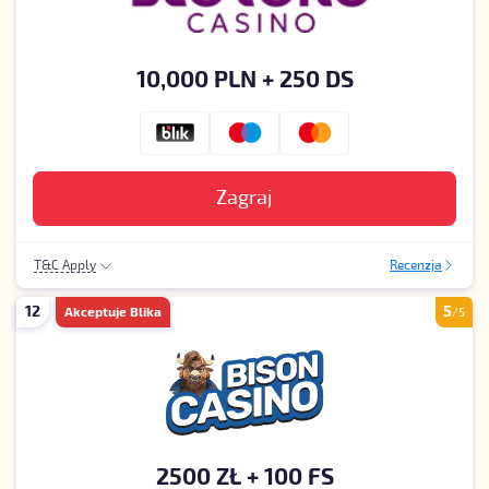
10,000 PLN + 250 DS
Zagraj
T&C Apply
Recenzja
18+|Tylko Nowi Gracze|35x Wymóg Obrotu|90 PLN Pierwszy
12
5
depozyt|10,000 PLN + 250 DS Max Bonus powitalny
Akceptuje Blika
/5
2500 ZŁ + 100 FS