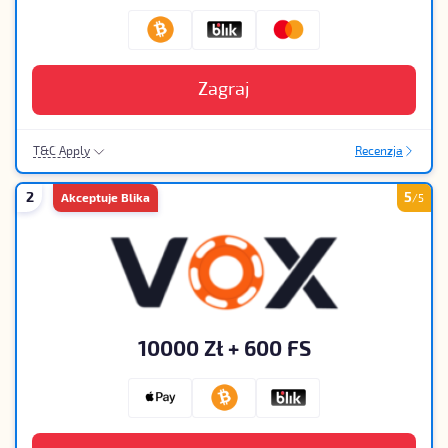
Zagraj
T&C Apply
Recenzja
19+|Tylko Nowi Gracze|50Zł Minimalny Depozyt|40x Wymógy
Obrotu|300€ Bonus Max
2
5
Akceptuje Blika
/5
10000 Zł + 600 FS