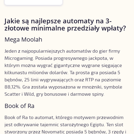
Jakie są najlepsze automaty na 3-
złotowe minimalne przedziały wpłaty?
Mega Moolah
Jeden z najpopularniejszych automatów do gier firmy
Microgaming. Posiada progresywnego jackpota, w
którym można wygrać gigantyczne wygrane sięgające
kilkunastu milionów dolarów. Ta prosta gra posiada 5
bębnów, 25 linii wygrywających oraz RTP na poziomie
88,12%. Gra została wyposażona w mnożniki, symbole
Scatter i Wild, gry bonusowe i darmowe spiny.
Book of Ra
Book of Ra to automat, którego motywem przewodnim
jest odkrywanie tajemnic starożytnego Egiptu. Ten slot
stworzony przez Novomatic posiada 5 bębnów, 3 rzędy i