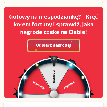
Gotowy na niespodziankę? Kręć
kołem fortuny i sprawdź, jaka
nagroda czeka na Ciebie!
Odbierz nagrodę!