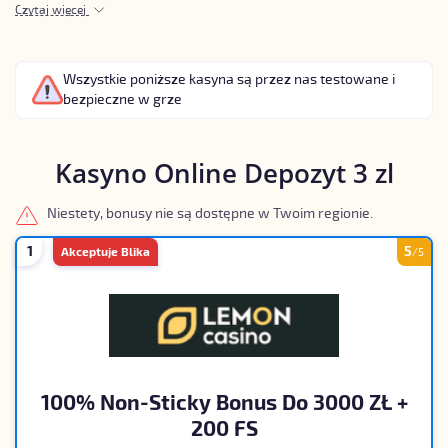
prezentujemy kilka z nich.
Czytaj więcej
Wszystkie poniższe kasyna są przez nas testowane i
bezpieczne w grze
Kasyno Online Depozyt 3 zl
Niestety, bonusy nie są dostępne w Twoim regionie.
1
5
Akceptuje Blika
/5
100% Non-Sticky Bonus Do 3000 ZŁ +
200 FS