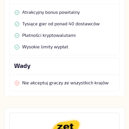
Atrakcyjny bonus powitalny
Tysiące gier od ponad 40 dostawców
Płatności kryptowalutami
Wysokie limity wypłat
Wady
Nie akceptuj graczy ze wszystkich krajów