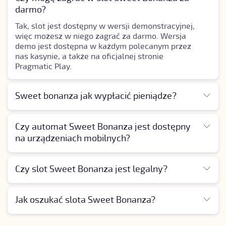
darmo?
Tak, slot jest dostępny w wersji demonstracyjnej,
więc możesz w niego zagrać za darmo. Wersja
demo jest dostępna w każdym polecanym przez
nas kasynie, a także na oficjalnej stronie
Pragmatic Play.
Sweet bonanza jak wypłacić pieniądze?
Uzyskane w sweet bonanza zarobki możesz
wypłacić w prosty sposób, korzystając z metod
Czy automat Sweet Bonanza jest dostępny
płatności dostępnych w wybranym kasynie. Jeśli
na urządzeniach mobilnych?
grałeś z bonusem, to wygrane musisz wcześniej
obrócić odpowiednią ilość razy.
Tak, automat został zaprojektowany zgodnie z
technologią HTML5. To oznacza, że jest w pełni
Czy slot Sweet Bonanza jest legalny?
dostosowany do urządzeń mobilnych, w tym
smartfonów i tabletów.
Pragmatic Play, twórca slota, to licencjonowana
firma, więc odpowiedź na pytanie, sweet bonanza
Jak oszukać slota Sweet Bonanza?
czy legalne, brzmi: tak. Niemniej jednak kwestia
legalności gry na tym automacie jest
Oszukiwanie w grze jest niemożliwe, bo gra