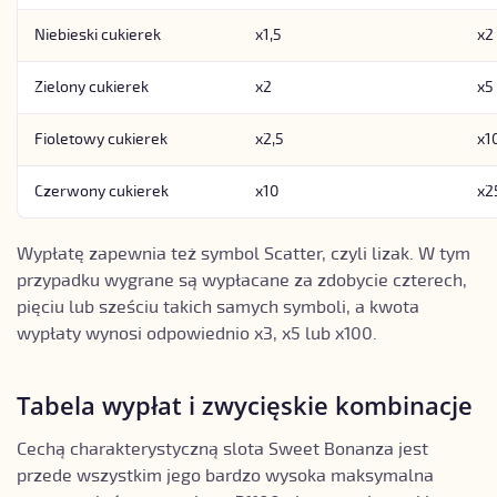
Niebieski cukierek
x1,5
x2
Zielony cukierek
x2
x5
Fioletowy cukierek
x2,5
x1
Czerwony cukierek
x10
x2
Wypłatę zapewnia też symbol Scatter, czyli lizak. W tym
przypadku wygrane są wypłacane za zdobycie czterech,
pięciu lub sześciu takich samych symboli, a kwota
wypłaty wynosi odpowiednio x3, x5 lub x100.
Tabela wypłat i zwycięskie kombinacje
Cechą charakterystyczną slota Sweet Bonanza jest
przede wszystkim jego bardzo wysoka maksymalna