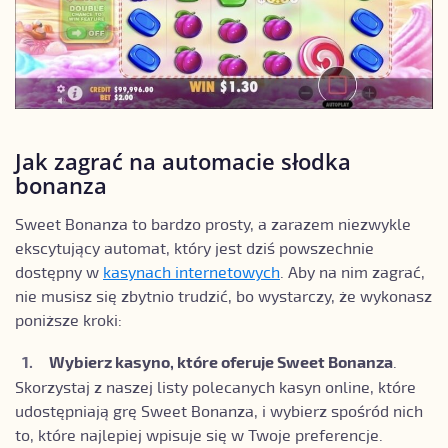
Jak zagrać na automacie słodka
bonanza
Sweet Bonanza to bardzo prosty, a zarazem niezwykle
ekscytujący automat, który jest dziś powszechnie
dostępny w
kasynach internetowych
. Aby na nim zagrać,
nie musisz się zbytnio trudzić, bo wystarczy, że wykonasz
poniższe kroki:
Wybierz kasyno, które oferuje Sweet Bonanza
.
Skorzystaj z naszej listy polecanych kasyn online, które
udostępniają grę Sweet Bonanza, i wybierz spośród nich
to, które najlepiej wpisuje się w Twoje preferencje.