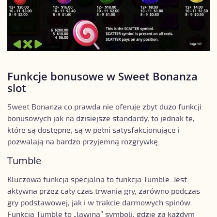
Funkcje bonusowe w Sweet Bonanza
slot
Sweet Bonanza co prawda nie oferuje zbyt dużo funkcji
bonusowych jak na dzisiejsze standardy, to jednak te,
które są dostępne, są w pełni satysfakcjonujące i
pozwalają na bardzo przyjemną rozgrywkę.
Tumble
Kluczowa funkcja specjalna to funkcja Tumble. Jest
aktywna przez cały czas trwania gry, zarówno podczas
gry podstawowej, jak i w trakcie darmowych spinów.
Funkcja Tumble to „lawina” symboli, gdzie za każdym