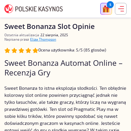
5
Sweet Bonanza Slot Opinie
Ostatnia aktualizacja
22 sierpnia, 2025
Napisane przez
Eliza Thompson
Ocena użytkownika: 5/5 (85 głosów)
Sweet Bonanza Automat Online –
Recenzja Gry
Sweet Bonanza to istna eksplozja słodkości. Ten obłędnie
kolorowy slot online powinien przyciągnąć jednak nie
tylko łasuchów, ale także graczy, którzy liczą na wygraną
prawdziwej gotówki. Ten slot od Pragmatic Play ma w
sobie kilku trików, które powinny spodobać się nawet
doświadczonym graczom w kasynach online. Jesteście
gotowi wejść do gry o słodkie wygrane? W takim razie