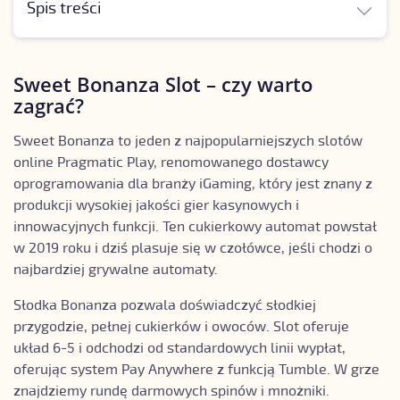
Spis treści
Sweet Bonanza Slot – czy warto
zagrać?
Sweet Bonanza to jeden z najpopularniejszych slotów
online Pragmatic Play, renomowanego dostawcy
oprogramowania dla branży iGaming, który jest znany z
produkcji wysokiej jakości gier kasynowych i
innowacyjnych funkcji. Ten cukierkowy automat powstał
w 2019 roku i dziś plasuje się w czołówce, jeśli chodzi o
najbardziej grywalne automaty.
Słodka Bonanza pozwala doświadczyć słodkiej
przygodzie, pełnej cukierków i owoców. Slot oferuje
układ 6-5 i odchodzi od standardowych linii wypłat,
oferując system Pay Anywhere z funkcją Tumble. W grze
znajdziemy rundę darmowych spinów i mnożniki.