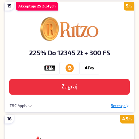
19+|Tylko Nowi Gracze|80Zł Minimalny Depozyt|40x Wymógy
15
5
Obrotu|500Zł Bonus Max
Akceptuje 25 Złotych
/5
225% Do 12345 Zł + 300 FS
Zagraj
T&C Apply
Recenzja
18+|Tylko Nowi Gracze|45x Wymóg Obrotu|100 Zł Pierwszy
16
4.5
depozyt|12345 Zł Bonus od Pierwszego Depozytu
/5