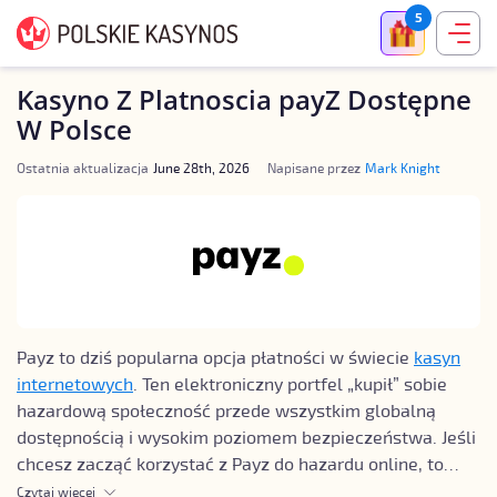
5
Kasyno Z Platnoscia payZ Dostępne
W Polsce
Ostatnia aktualizacja
June 28th, 2026
Napisane przez
Mark Knight
Payz to dziś popularna opcja płatności w świecie
kasyn
internetowych
. Ten elektroniczny portfel „kupił” sobie
hazardową społeczność przede wszystkim globalną
dostępnością i wysokim poziomem bezpieczeństwa. Jeśli
chcesz zacząć korzystać z Payz do hazardu online, to
koniecznie sprawdź nasz materiał. Dowiesz się z niego,
Czytaj więcej