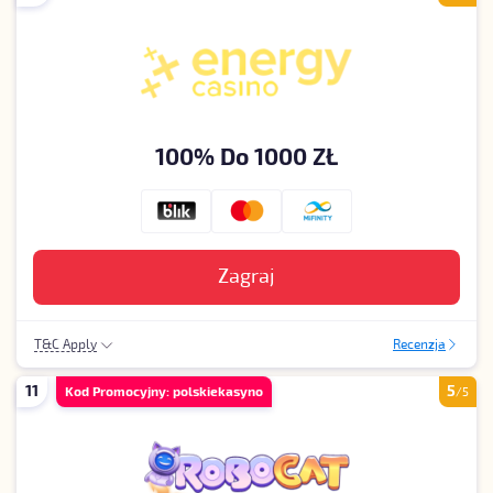
100% Do 1000 ZŁ
Zagraj
T&C Apply
Recenzja
19+|Tylko Nowi Gracze|Minimalny Depozyt Zależy Od Wybranego
11
5
Dostawcy Płatności|25x Wymógy Obrotu|1000Zł Bonus Max
Kod Promocyjny: polskiekasyno
/5