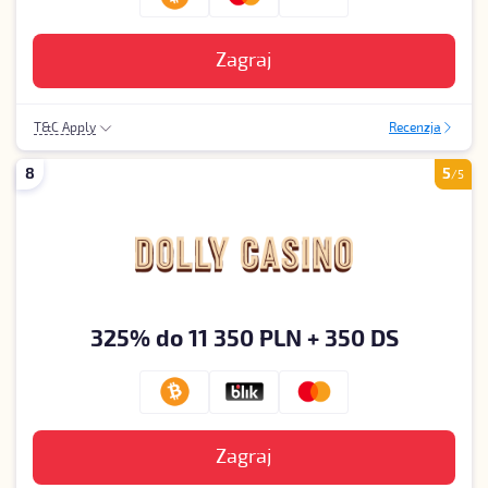
Zagraj
T&C Apply
Recenzja
18+|Tylko Nowi Gracze|35x Wymóg Obrotu|90 zł Pierwszy
8
5
depozyt|250% do 13 500 zł + 350 DS Max Bonus powitalny
/5
325% do 11 350 PLN + 350 DS
Zagraj