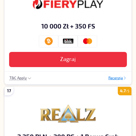
10 000 Zł + 350 FS
Zagraj
T&C Apply
Recenzja
18+|Tylko Nowi Gracze|40x Wymóg Obrotu|40 Zł Pierwszy depozyt|10
17
4.7
000 Zł Max Bonus powitalny
/5