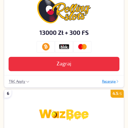
13000 Zł + 300 FS
Zagraj
T&C Apply
Recenzja
19+|Tylko Nowi Gracze|80Zł Minimalny Depozyt|45x Wymógy
6
4.5
Obrotu|2500Zł Bonus Max
/5