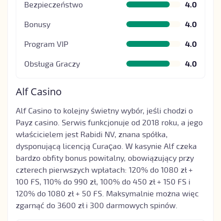
Bezpieczeństwo
4.0
Bonusy
4.0
Program VIP
4.0
Obsługa Graczy
4.0
Alf Casino
Alf Casino to kolejny świetny wybór, jeśli chodzi o
Payz casino. Serwis funkcjonuje od 2018 roku, a jego
właścicielem jest Rabidi NV, znana spółka,
dysponującą licencją Curaçao. W kasynie Alf czeka
bardzo obfity bonus powitalny, obowiązujący przy
czterech pierwszych wpłatach: 120% do 1080 zł +
100 FS, 110% do 990 zł, 100% do 450 zł + 150 FS i
120% do 1080 zł + 50 FS. Maksymalnie można więc
zgarnąć do 3600 zł i 300 darmowych spinów.