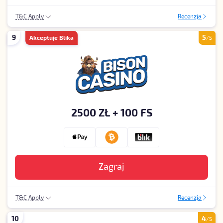
T&C Apply
Recenzja
19+|Tylko Nowi Gracze|90Zł Minimalny Depozyt|35x Wymógy
9
5
Obrotu|11 350 PLN + 350 DS Bonus Max
Akceptuje Blika
/5
2500 ZŁ + 100 FS
Zagraj
T&C Apply
Recenzja
19+|Tylko Nowi Gracze|20Zł Minimalny Depozyt|30x Wymógy
10
4
Obrotu|2500Zł Bonus Max
/5