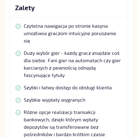
Zalety
Czytelna nawigacja po stronie kasyna
umożliwia graczom intuicyjne poruszanie
się
Duży wybór gier - każdy gracz znajdzie coś
dla siebie. Fani gier na automatach czy gier
karcianych z pewnością odnajdą
fascynujące tytuły
Szybki i łatwy dostęp do obsługi klienta
Szybkie wypłaty wygranych
Różne opcje realizacji transakcji
bankowych, dzięki którym wpłaty
depozytów są transferowane bez
pośredników i bardzo krótkim czasie