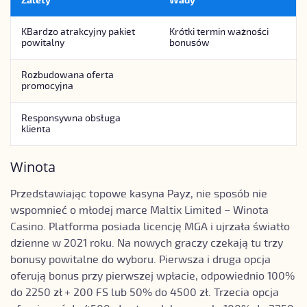
Zalety
Wady
KBardzo atrakcyjny pakiet
Krótki termin ważności
powitalny
bonusów
Rozbudowana oferta
promocyjna
Responsywna obsługa
klienta
Winota
Przedstawiając topowe kasyna Payz, nie sposób nie
wspomnieć o młodej marce Maltix Limited – Winota
Casino. Platforma posiada licencję MGA i ujrzała światło
dzienne w 2021 roku. Na nowych graczy czekają tu trzy
bonusy powitalne do wyboru. Pierwsza i druga opcja
oferują bonus przy pierwszej wpłacie, odpowiednio 100%
do 2250 zł + 200 FS lub 50% do 4500 zł. Trzecia opcja