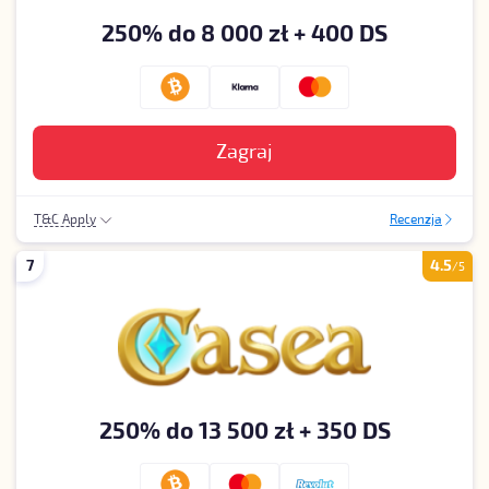
250% do 8 000 zł + 400 DS
Zagraj
T&C Apply
Recenzja
18+|Tylko Nowi Gracze|30x Wymóg Obrotu|80 zł Pierwszy
7
4.5
depozyt|250% do 8 000 zł + 400 DS Max Bonus powitalny
/5
250% do 13 500 zł + 350 DS