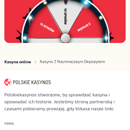
Kasyno Z Najmniejszym Depozytem
Kasyna online
Polskiekasynos stworzone, by sprawdzać kasyna i
opowiadać ich historie. Jesteśmy stroną partnerską i
czasami pobieramy prowizję, gdy klikasz nasze linki.
FIRMA