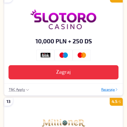
10,000 PLN + 250 DS
Zagraj
T&C Apply
Recenzja
18+|Tylko Nowi Gracze|35x Wymóg Obrotu|90 PLN Pierwszy
13
4.5
depozyt|10,000 PLN + 250 DS Max Bonus powitalny
/5