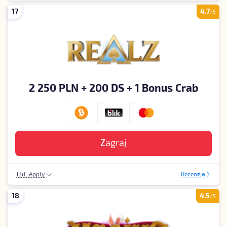
18+|Tylko Nowi Gracze|40x Wymóg Obrotu|40 Zł Pierwszy depozyt|10
17
4.7
000 Zł Max Bonus powitalny
/5
2 250 PLN + 200 DS + 1 Bonus Crab
Zagraj
T&C Apply
Recenzja
18+|Tylko Nowi Gracze|40x Wymóg Obrotu|45 PLN Pierwszy
18
4.5
depozyt|100% do 2 250 PLN + 200 Free Spins Max Bonus powitalny
/5