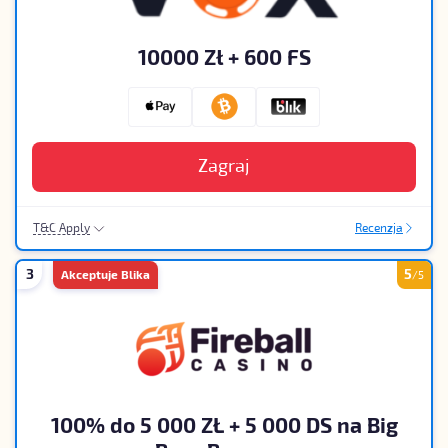
10000 Zł + 600 FS
Zagraj
T&C Apply
Recenzja
18+|Tylko Nowi Gracze|30x Wymóg Obrotu|100 Zł Pierwszy
depozyt|2000 Zł Bonus za pierwszy depozyt
3
5
Akceptuje Blika
/5
100% do 5 000 ZŁ + 5 000 DS na Big