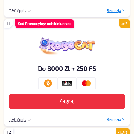
T&C Apply
Recenzja
19+|Tylko Nowi Gracze|Minimalny Depozyt Zależy Od Wybranego
11
5
Dostawcy Płatności|25x Wymógy Obrotu|1000Zł Bonus Max
Kod Promocyjny: polskiekasyno
/5
Do 8000 Zł + 250 FS
Zagraj
T&C Apply
Recenzja
18+|Tylko Nowi Gracze|40x Wymóg Obrotu|90 Zł Pierwszy
12
4.7
depozyt|2250 Zł Max Bonus powitalny
/5