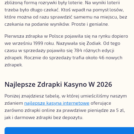
zbliżoną formą rozrywki były loterie. Na wyniki loterii
trzeba było długo czekać. Ktoś wpadł na pomysł losów,
które można od razu sprawdzić samemu na miejscu, bez
czekania na podanie wyników. Proste i genialne.
Pierwsza zdrapka w Polsce pojawiła się na rynku dopiero
we wrześniu 1999 roku. Nazywała się Zodiak. Od tego
czasu w sprzedaży pojawiło się 784 różnych edycji
zdrapek. Rocznie do sprzedaży trafia około 46 nowych
zdrapek.
Najlepsze Zdrapki Kasyno W 2026
Poniżej znajdziesz tabelę, w której umieściliśmy naszym
zdaniem
najlepsze kasyna internetowe
oferujące
zarówno zdrapki online za prawdziwe pieniądze za 5 zl,
jak i darmowe zdrapki bez depozytu.