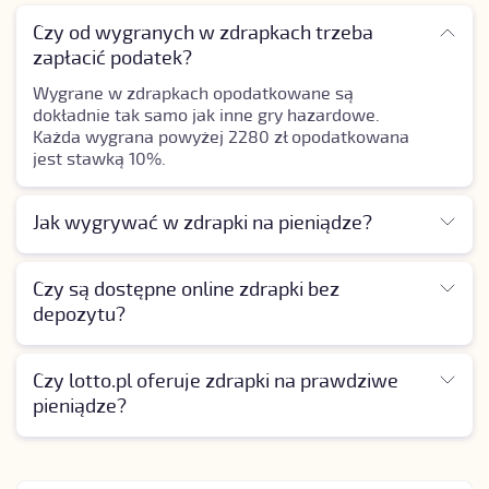
Czy od wygranych w zdrapkach trzeba
zapłacić podatek?
Wygrane w zdrapkach opodatkowane są
dokładnie tak samo jak inne gry hazardowe.
Każda wygrana powyżej 2280 zł opodatkowana
jest stawką 10%.
Jak wygrywać w zdrapki na pieniądze?
Niestety nie ma żadnej metody lub systemu, który
pozwoliłby zwiększyć szanse na wygraną w
Czy są dostępne online zdrapki bez
zdrapkach. Aby wygrywać w zdrapki, trzeba po
depozytu?
prostu grać i liczyć na szczęście.
Zdrapki online bez depozytu są dostępne w
każdym kasynie online w wersji demo, czyli dla
Czy lotto.pl oferuje zdrapki na prawdziwe
zabawy. Aby zagrać w zdrapki za prawdziwe
pieniądze?
pieniądze, konieczne jest wpłacenie depozytu.
Tak. Choć Totalizator Sportowy będący
operatorem marki Lotto w Polsce jest najbardziej
znany z zakładów Lotto i Multi Multi, to oferuje