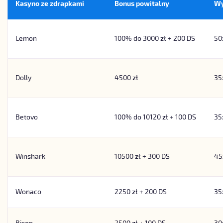
Kasyno ze zdrapkami
Bonus powitalny
Wy
Lemon
100% do 3000 zł + 200 DS
50
Dolly
4500 zł
35
Betovo
100% do 10120 zł + 100 DS
35
Winshark
10500 zł + 300 DS
45
Wonaco
2250 zł + 200 DS
35