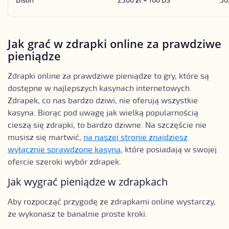
Bison
2500 zł + 100 DS
30
Jak grać w zdrapki online za prawdziwe
pieniądze
Zdrapki online za prawdziwe pieniądze to gry, które są
dostępne w najlepszych kasynach internetowych.
Zdrapek, co nas bardzo dziwi, nie oferują wszystkie
kasyna. Biorąc pod uwagę jak wielką popularnością
cieszą się zdrapki, to bardzo dziwne. Na szczęście nie
musisz się martwić,
na naszej stronie znajdziesz
wyłącznie sprawdzone kasyna
, które posiadają w swojej
ofercie szeroki wybór zdrapek.
Jak wygrać pieniądze w zdrapkach
Aby rozpocząć przygodę ze zdrapkami online wystarczy,
że wykonasz te banalnie proste kroki: