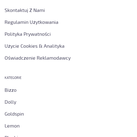
Skontaktuj Z Nami
Regulamin Użytkowania
Polityka Prywatności
Użycie Cookies & Analityka
Oświadczenie Reklamodawcy
KATEGORIE
Bizzo
Dolly
Goldspin
Lemon