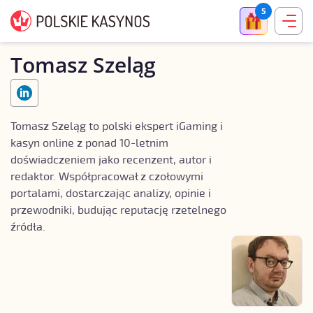
5
Tomasz Szeląg
Tomasz Szeląg to polski ekspert iGaming i
kasyn online z ponad 10-letnim
doświadczeniem jako recenzent, autor i
redaktor. Współpracował z czołowymi
portalami, dostarczając analizy, opinie i
przewodniki, budując reputację rzetelnego
źródła.