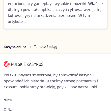
emocjonujący gameplay i wysokie mnożniki. Właśnie
dlatego powstała aplikacja, czyli cyfrowa wersja tej
kultowej gry na urządzenia przenośne. W tym
artykule ...
Tomasz Szeląg
Kasyna online
Polskiekasynos stworzone, by sprawdzać kasyna i
opowiadać ich historie. Jesteśmy stroną partnerską i
czasami pobieramy prowizję, gdy klikasz nasze linki.
FIRMA
O Nas