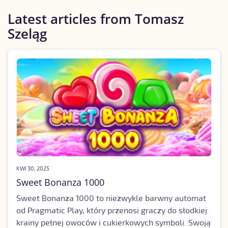
Latest articles from Tomasz
Szeląg
KWI 30, 2025
Sweet Bonanza 1000
Sweet Bonanza 1000 to niezwykle barwny automat
od Pragmatic Play, który przenosi graczy do słodkiej
krainy pełnej owoców i cukierkowych symboli. Swoją