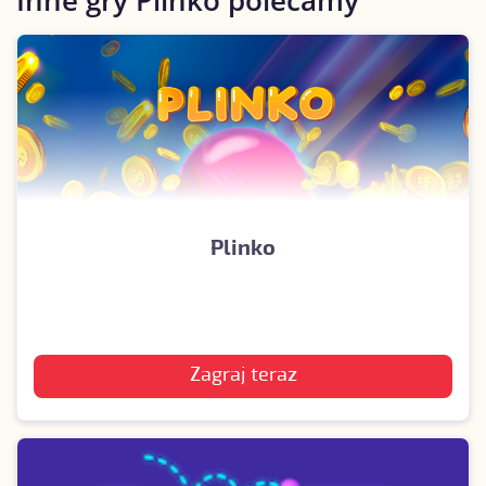
Plinko
Zagraj teraz