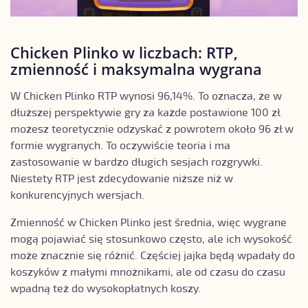
Chicken Plinko w liczbach: RTP,
zmienność i maksymalna wygrana
W Chicken Plinko RTP wynosi 96,14%. To oznacza, że w
dłuższej perspektywie gry za każde postawione 100 zł
możesz teoretycznie odzyskać z powrotem około 96 zł w
formie wygranych. To oczywiście teoria i ma
zastosowanie w bardzo długich sesjach rozgrywki.
Niestety RTP jest zdecydowanie niższe niż w
konkurencyjnych wersjach.
Zmienność w Chicken Plinko jest średnia, więc wygrane
mogą pojawiać się stosunkowo często, ale ich wysokość
może znacznie się różnić. Częściej jajka będą wpadały do
koszyków z małymi mnożnikami, ale od czasu do czasu
wpadną też do wysokopłatnych koszy.