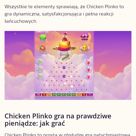
Wszystkie te elementy sprawiają, że Chicken Plinko to
gra dynamiczna, satysfakcjonująca i pełna reakcji
łańcuchowych.
Chicken Plinko gra na prawdziwe
pieniądze: jak grać
Chicken Plinko to prosta w obsłudze gra natychmiastowa,