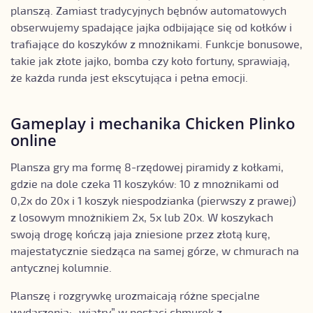
planszą. Zamiast tradycyjnych bębnów automatowych
obserwujemy spadające jajka odbijające się od kołków i
trafiające do koszyków z mnożnikami. Funkcje bonusowe,
takie jak złote jajko, bomba czy koło fortuny, sprawiają,
że każda runda jest ekscytująca i pełna emocji.
Gameplay i mechanika Chicken Plinko
online
Plansza gry ma formę 8-rzędowej piramidy z kołkami,
gdzie na dole czeka 11 koszyków: 10 z mnożnikami od
0,2x do 20x i 1 koszyk niespodzianka (pierwszy z prawej)
z losowym mnożnikiem 2x, 5x lub 20x. W koszykach
swoją drogę kończą jaja zniesione przez złotą kurę,
majestatycznie siedząca na samej górze, w chmurach na
antycznej kolumnie.
Planszę i rozgrywkę urozmaicają różne specjalne