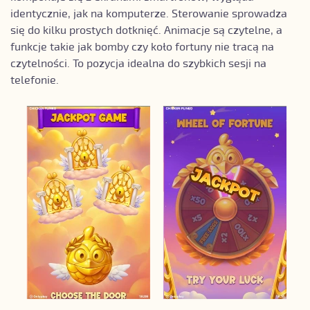
identycznie, jak na komputerze. Sterowanie sprowadza
się do kilku prostych dotknięć. Animacje są czytelne, a
funkcje takie jak bomby czy koło fortuny nie tracą na
czytelności. To pozycja idealna do szybkich sesji na
telefonie.