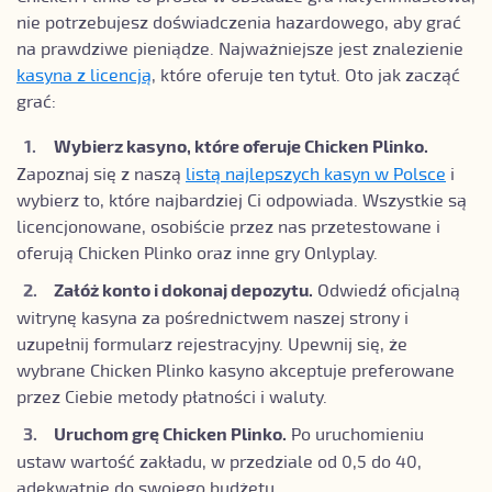
nie potrzebujesz doświadczenia hazardowego, aby grać
na prawdziwe pieniądze. Najważniejsze jest znalezienie
kasyna z licencją
, które oferuje ten tytuł. Oto jak zacząć
grać:
Wybierz kasyno, które oferuje Chicken Plinko.
Zapoznaj się z naszą
listą najlepszych kasyn w Polsce
i
wybierz to, które najbardziej Ci odpowiada. Wszystkie są
licencjonowane, osobiście przez nas przetestowane i
oferują Chicken Plinko oraz inne gry Onlyplay.
Załóż konto i dokonaj depozytu.
Odwiedź oficjalną
witrynę kasyna za pośrednictwem naszej strony i
uzupełnij formularz rejestracyjny. Upewnij się, że
wybrane Chicken Plinko kasyno akceptuje preferowane
przez Ciebie metody płatności i waluty.
Uruchom grę Chicken Plinko.
Po uruchomieniu
ustaw wartość zakładu, w przedziale od 0,5 do 40,
adekwatnie do swojego budżetu.