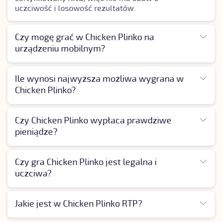
uczciwość i losowość rezultatów.
Czy mogę grać w Chicken Plinko na
urządzeniu mobilnym?
Tak, tytuł jest w pełni przystosowany do gry na
smartfonach i tabletach. Jako że Chicken Plinko
Ile wynosi najwyższa możliwa wygrana w
zostało opracowane w zgodzie z technologią
Chicken Plinko?
HTML5, gra działa płynnie w każdej przeglądarce
mobilnej, bez konieczności instalowania aplikacji.
Największa potencjalna wygrana to 1000-
krotność pierwotnej stawki zakładu. To oznacza,
Czy Chicken Plinko wypłaca prawdziwe
że przy sprzyjającym szczęściu i uruchomieniu
pieniądze?
bonusów można wygrać w jednej rundzie bardzo
dużą kwotę.
Jeśli grasz w licencjonowanym, legalnym kasynie
online i w oryginalną, pełną wersję gry (nie
Czy gra Chicken Plinko jest legalna i
Chicken Plinko demo) od Onlyplay to tak, masz
uczciwa?
szansę wygrać prawdziwe pieniądze. To
certyfikowana gra hazardowa online, w której
Tak, Chicken Plinko jest legalną, uczciwą grą
możesz zarówno przegrać, jak i wygrać gotówkę.
hazardową, dostępną w licencjonowanych
Jakie jest w Chicken Plinko RTP?
kasynach online. Onlyplay to wiarygodny
producent, który stosuje certyfikowany RNG, co
RTP w Chicken Plinko wynosi 96,14%, co nie jest