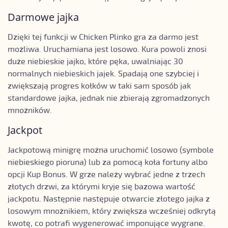
Darmowe jajka
Dzięki tej funkcji w Chicken Plinko gra za darmo jest
możliwa. Uruchamiana jest losowo. Kura powoli znosi
duże niebieskie jajko, które pęka, uwalniając 30
normalnych niebieskich jajek. Spadają one szybciej i
zwiększają progres kołków w taki sam sposób jak
standardowe jajka, jednak nie zbierają zgromadzonych
mnożników.
Jackpot
Jackpotową minigrę można uruchomić losowo (symbole
niebieskiego pioruna) lub za pomocą koła fortuny albo
opcji Kup Bonus. W grze należy wybrać jedne z trzech
złotych drzwi, za którymi kryje się bazowa wartość
jackpotu. Następnie następuje otwarcie złotego jajka z
losowym mnożnikiem, który zwiększa wcześniej odkrytą
kwotę, co potrafi wygenerować imponujące wygrane.