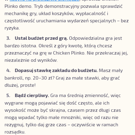
Plinko demo. Tryb demonstracyjny pozwala sprawdzić
mechanikę gry, układ koszyków, wypłacalność i
częstotliwość uruchamiania wydarzeń specjalnych – bez
ryzyka.
Ustal budżet przed grą.
Odpowiedzialna gra jest
bardzo istotna. Określ z góry kwotę, którą chcesz
przeznaczyć na grę w Chicken Plinko. Nie przekraczaj jej,
niezależnie od wyników.
Dopasuj stawkę zakładu do budżetu.
Masz mały
bankroll, np. 20–30 zł? Graj za małe stawki, aby grać
dłużej, proste!
Bądź cierpliwy.
Gra ma średnią zmienność, więc
wygrane mogą pojawiać się dość często, ale ich
wysokość może być skrajna, czasem przez długi czas
mogą wpadać tylko małe mnożniki, więc od razu nie
rezygnuj, tylko daj grze czas – oczywiście w ramach
rozsądku.