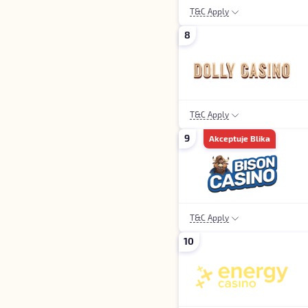
T&C Apply
18+|Tylko Nowi Gracze|35x Wym
8
T&C Apply
19+|Tylko Nowi Gracze|90Zł M
9
Akceptuje Blika
T&C Apply
19+|Tylko Nowi Gracze|20Zł M
10