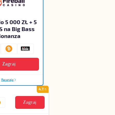
o 5 000 ZŁ + 5
S na Big Bass
Bonanza
Zagraj
Recenzja
4.7
/5
Zagraj