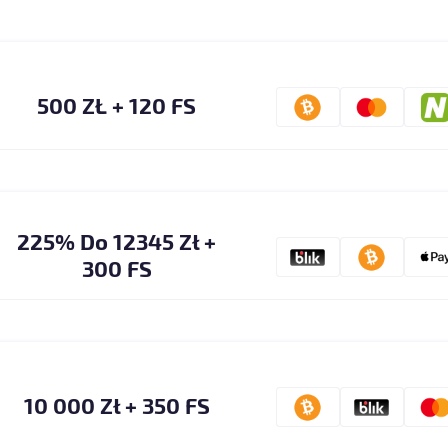
500 ZŁ + 120 FS
inimalny Depozyt|40x Wymógy Obrotu|500Zł Bonus Max
225% Do 12345 Zł +
300 FS
óg Obrotu|100 Zł Pierwszy depozyt|12345 Zł Bonus od Pierwszego Depozytu
10 000 Zł + 350 FS