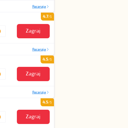
Recenzja
4.7
/5
Zagraj
Recenzja
nus powitalny
4.5
/5
Zagraj
Recenzja
4.5
/5
Zagraj