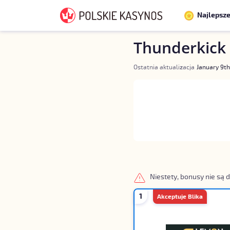
Najlepsz
Thunderkick
Ostatnia aktualizacja
January 9th
Niestety, bonusy nie są 
1
Akceptuje Blika