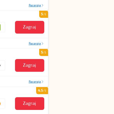
Recenzja
5
/5
Zagraj
Recenzja
5
/5
Zagraj
Recenzja
4.5
/5
Zagraj