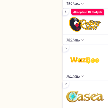
T&C Apply
18+|Tylko Nowi Gracze|30x Wy
5
Akceptuje 10 Złotych
T&C Apply
19+|Tylko Nowi Gracze|80Zł M
6
T&C Apply
18+|Tylko Nowi Gracze|30x Wym
7