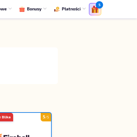
5
owe
Bonusy
Płatności
5
 Blika
/5