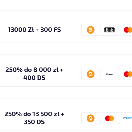
móg Obrotu|20 EUR Pierwszy depozyt|100% do 2 250 zł + 200 DS Max Bonus powi
13000 Zł + 300 FS
inimalny Depozyt|45x Wymógy Obrotu|2500Zł Bonus Max
250% do 8 000 zł +
400 DS
óg Obrotu|80 zł Pierwszy depozyt|250% do 8 000 zł + 400 DS Max Bonus powita
250% do 13 500 zł +
350 DS