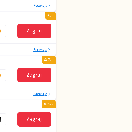
Recenzja
Zł Bonus Max
5
/5
Zagraj
Recenzja
4.7
/5
Zagraj
Recenzja
4.5
/5
Zagraj