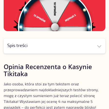
Spis treści
Opinia Recenzenta o Kasynie
Tikitaka
Jako osoba, która stoi za tym tekstem oraz
przeprowadzaniem najdokładniejszych testów strony,
mogę z czystym sumieniem już teraz polecić stronę
Tikitaka! Wystawiam jej ocenę 4 na maksymalne 5
gwiazdek – do perfekcji jest zatem naprawdę blisko!