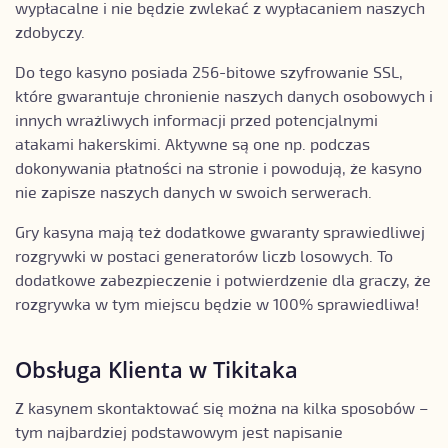
wypłacalne i nie będzie zwlekać z wypłacaniem naszych
zdobyczy.
Do tego kasyno posiada 256-bitowe szyfrowanie SSL,
które gwarantuje chronienie naszych danych osobowych i
innych wrażliwych informacji przed potencjalnymi
atakami hakerskimi. Aktywne są one np. podczas
dokonywania płatności na stronie i powodują, że kasyno
nie zapisze naszych danych w swoich serwerach.
Gry kasyna mają też dodatkowe gwaranty sprawiedliwej
rozgrywki w postaci generatorów liczb losowych. To
dodatkowe zabezpieczenie i potwierdzenie dla graczy, że
rozgrywka w tym miejscu będzie w 100% sprawiedliwa!
Obsługa Klienta w Tikitaka
Z kasynem skontaktować się można na kilka sposobów –
tym najbardziej podstawowym jest napisanie