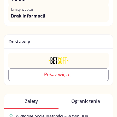
Limity wypłat
Brak Informacji
Dostawcy
Pokaż więcej
Zalety
Ograniczenia
Wygodne opcje płatności – w tym BLIK i