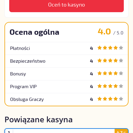
Oceń to kasyno
4.0
Ocena ogólna
/ 5.0
Płatności
4
Bezpieczeństwo
4
Bonusy
4
Program VIP
4
Obsługa Graczy
4
Powiązane kasyna
1