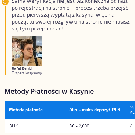
Sama weryfikacja nie jest też konieczna od razu
po rejestracji na stronie – proces trzeba przejść
przed pierwszą wypłatą z kasyna, więc na
początku swojej rozgrywki na stronie nie musisz
się tym przejmować!
Rafał Benich
Ekspert kasynowy
Metody Płatności w Kasynie
Mi
Metoda płatności
Min. – maks. depozyt, PLN
PL
BLIK
80 – 2,000
/