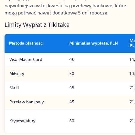
najwolniejsze w tej kwestii są przelewy bankowe, które
mogą potrwać nawet dodatkowe 5 dni robocze.
Limity Wypłat z Tikitaka
Ma
Metoda płatności
Minimalna wypłata, PLN
PL
Visa, MasterCard
40
14
MiFinity
50
10
Skrill
45
21
Przelew bankowy
45
21
Kryptowaluty
60
21