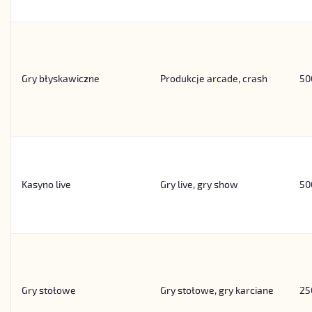
Gry błyskawiczne
Produkcje arcade, crash
50
Kasyno live
Gry live, gry show
50
Gry stołowe
Gry stołowe, gry karciane
25