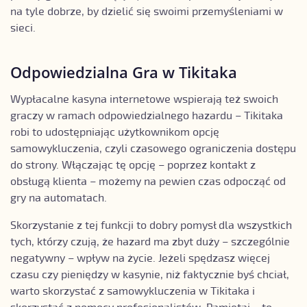
na tyle dobrze, by dzielić się swoimi przemyśleniami w
sieci.
Odpowiedzialna Gra w Tikitaka
Wypłacalne kasyna internetowe wspierają też swoich
graczy w ramach odpowiedzialnego hazardu – Tikitaka
robi to udostępniając użytkownikom opcję
samowykluczenia, czyli czasowego ograniczenia dostępu
do strony. Włączając tę opcję – poprzez kontakt z
obsługą klienta – możemy na pewien czas odpocząć od
gry na automatach.
Skorzystanie z tej funkcji to dobry pomysł dla wszystkich
tych, którzy czują, że hazard ma zbyt duży – szczególnie
negatywny – wpływ na życie. Jeżeli spędzasz więcej
czasu czy pieniędzy w kasynie, niż faktycznie byś chciał,
warto skorzystać z samowykluczenia w Tikitaka i