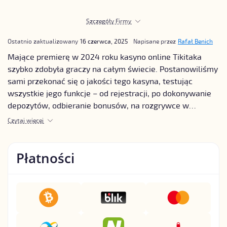
Szczegóły Firmy
Ostatnio zaktualizowany
16 czerwca, 2025
Napisane przez
Rafał Benich
Mające premierę w 2024 roku kasyno online Tikitaka
szybko zdobyła graczy na całym świecie. Postanowiliśmy
sami przekonać się o jakości tego kasyna, testując
wszystkie jego funkcje – od rejestracji, po dokonywanie
depozytów, odbieranie bonusów, na rozgrywce w
wybranych grach kończąc. Wszystkie nasze wnioski
Czytaj więcej
zebraliśmy w tej recenzji, dokładnie wyjaśniającej, czy
Tikitaka kasyno warte jest uwagi polskiego gracza!
Płatności