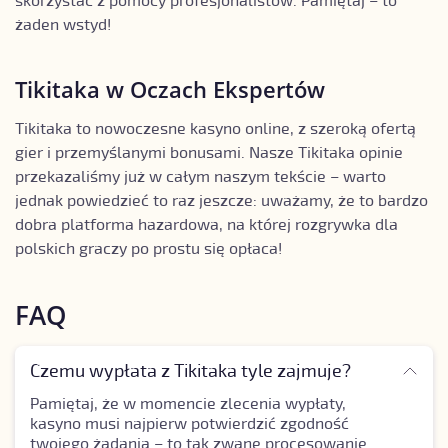
skorzystać z pomocy profesjonalistów. Pamiętaj – to
żaden wstyd!
Tikitaka w Oczach Ekspertów
Tikitaka to nowoczesne kasyno online, z szeroką ofertą
gier i przemyślanymi bonusami. Nasze Tikitaka opinie
przekazaliśmy już w całym naszym tekście – warto
jednak powiedzieć to raz jeszcze: uważamy, że to bardzo
dobra platforma hazardowa, na której rozgrywka dla
polskich graczy po prostu się opłaca!
FAQ
Czemu wypłata z Tikitaka tyle zajmuje?
Pamiętaj, że w momencie zlecenia wypłaty,
kasyno musi najpierw potwierdzić zgodność
twojego żądania – to tak zwane procesowanie