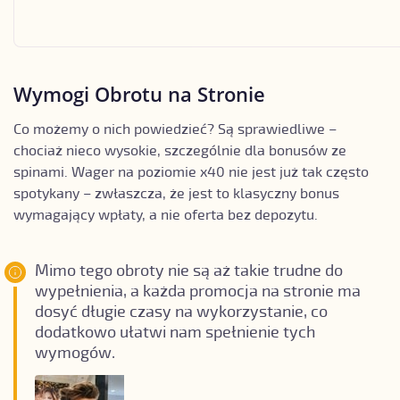
Wymogi Obrotu na Stronie
Co możemy o nich powiedzieć? Są sprawiedliwe –
chociaż nieco wysokie, szczególnie dla bonusów ze
spinami. Wager na poziomie x40 nie jest już tak często
spotykany – zwłaszcza, że jest to klasyczny bonus
wymagający wpłaty, a nie oferta bez depozytu.
Mimo tego obroty nie są aż takie trudne do
wypełnienia, a każda promocja na stronie ma
dosyć długie czasy na wykorzystanie, co
dodatkowo ułatwi nam spełnienie tych
wymogów.