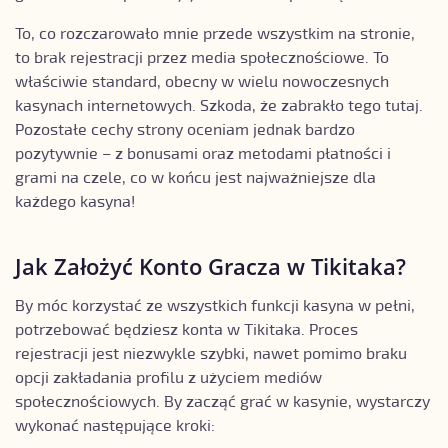
To, co rozczarowało mnie przede wszystkim na stronie,
to brak rejestracji przez media społecznościowe. To
właściwie standard, obecny w wielu nowoczesnych
kasynach internetowych. Szkoda, że zabrakło tego tutaj.
Pozostałe cechy strony oceniam jednak bardzo
pozytywnie – z bonusami oraz metodami płatności i
grami na czele, co w końcu jest najważniejsze dla
każdego kasyna!
Jak Założyć Konto Gracza w Tikitaka?
By móc korzystać ze wszystkich funkcji kasyna w pełni,
potrzebować będziesz konta w Tikitaka. Proces
rejestracji jest niezwykle szybki, nawet pomimo braku
opcji zakładania profilu z użyciem mediów
społecznościowych. By zacząć grać w kasynie, wystarczy
wykonać następujące kroki: