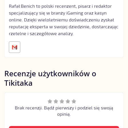
Rafał Benich to polski recenzent, pisarz i redaktor
specjalizujący się w branży iGaming oraz kasyn
online. Dzięki wieloletniemu doświadczeniu zyskał
reputację eksperta w swojej dziedzinie, dostarczając
rzetelne i szczegółowe analizy.
Recenzje użytkowników o
Tikitaka
Brak recenzji. Bądź pierwszy i podziel się swoją
opinią.