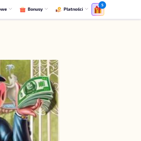
5
owe
Bonusy
Płatności