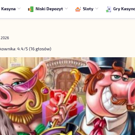
e Kasyna
Niski Depozyt
Sloty
Gry Kasyn
, 2026
kownika: 4.4/5 (16 głosów)