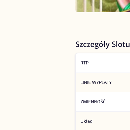
Szczegóły Slot
RTP
LINIE WYPŁATY
ZMIENNOŚĆ
Układ