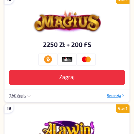
2250 Zł + 200 FS
Zagraj
T&C Apply
Recenzja
18+|Tylko Nowi Gracze|40x Wymóg Obrotu|45 Zł Pierwszy
19
4.5
depozyt|2250 Zł Max Bonus powitalny
/5