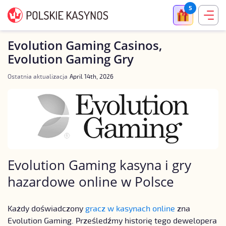
5
Evolution Gaming Casinos,
Evolution Gaming Gry
Ostatnia aktualizacja
April 14th, 2026
Evolution Gaming kasyna i gry
hazardowe online w Polsce
Każdy doświadczony
gracz w kasynach online
zna
Evolution Gaming. Prześledźmy historię tego dewelopera