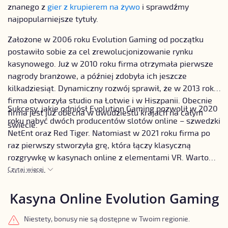
znanego z
gier z krupierem na żywo
i sprawdźmy
najpopularniejsze tytuły.
Założone w 2006 roku Evolution Gaming od początku
postawiło sobie za cel zrewolucjonizowanie rynku
kasynowego. Już w 2010 roku firma otrzymała pierwsze
nagrody branżowe, a później zdobyła ich jeszcze
kilkadziesiąt. Dynamiczny rozwój sprawił, że w 2013 roku
firma otworzyła studio na Łotwie i w Hiszpanii. Obecnie
Sukcesy, jakie odniósł Evolution Gaming pozwolił w 2020
firma jest już obecna w dwudziestu krajach na całym
roku nabyć dwóch producentów slotów online – szwedzki
świecie.
NetEnt oraz Red Tiger. Natomiast w 2021 roku firma po
raz pierwszy stworzyła grę, która łączy klasyczną
rozgrywkę w kasynach online z elementami VR. Warto
podkreślić, że dziś gry tego dewelopera dostępne są w
Czytaj więcej
każdym dużym kasynie
, a na start można otrzymać
Kasyna Online Evolution Gaming
nawet Evolution Gaming Kasyno Bonus.
Niestety, bonusy nie są dostępne w Twoim regionie.