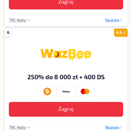
Zagraj
T&C Apply
Recenzja
19+|Tylko Nowi Gracze|80Zł Minimalny Depozyt|45x Wymógy
6
4.5
Obrotu|2500Zł Bonus Max
/5
250% do 8 000 zł + 400 DS
Zagraj
T&C Apply
Recenzja