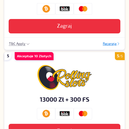
Zagraj
T&C Apply
Recenzja
18+|Tylko Nowi Gracze|30x Wymóg Obrotu|20 EUR Pierwszy
5
5
depozyt|100% do 2 250 zł + 200 DS Max Bonus powitalny
Akceptuje 10 Złotych
/5
13000 Zł + 300 FS