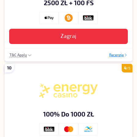
2500 ZŁ + 100 FS
Zagraj
T&C Apply
Recenzja
19+|Tylko Nowi Gracze|20Zł Minimalny Depozyt|30x Wymógy
10
4
Obrotu|2500Zł Bonus Max
/5
100% Do 1000 ZŁ