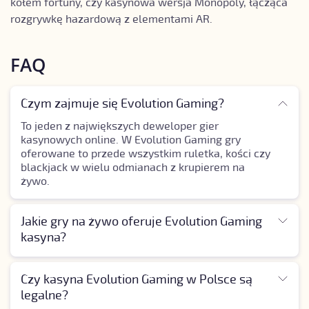
kołem fortuny, czy kasynowa wersja Monopoly, łącząca
rozgrywkę hazardową z elementami AR.
FAQ
Czym zajmuje się Evolution Gaming?
To jeden z największych deweloper gier
kasynowych online. W Evolution Gaming gry
oferowane to przede wszystkim ruletka, kości czy
blackjack w wielu odmianach z krupierem na
żywo.
Jakie gry na żywo oferuje Evolution Gaming
kasyna?
Katalog Evolution Gaming gier na żywo jest
bardzo bogaty. To firma specjalizująca się w wielu
Czy kasyna Evolution Gaming w Polsce są
rodzajach gier karcianych, na przykład Live
legalne?
Baccarat Squeeze, Speed Baccarat, czy w