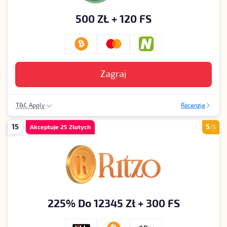
500 ZŁ + 120 FS
Zagraj
T&C Apply
Recenzja
19+|Tylko Nowi Gracze|80Zł Minimalny Depozyt|40x Wymógy
15
5
Obrotu|500Zł Bonus Max
Akceptuje 25 Złotych
/5
225% Do 12345 Zł + 300 FS