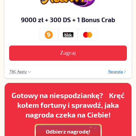
9000 zł + 300 DS + 1 Bonus Crab
Zagraj
T&C Apply
Recenzja
18+|Tylko Nowi Gracze|35x Wymóg Obrotu|90 PLN Pierwszy
depozyt|300% do 9000 zł + 300 DS + 1 Bonus Crab Max Bonus
powitalny
Gotowy na niespodziankę? Kręć
kołem fortuny i sprawdź, jaka
nagroda czeka na Ciebie!
Odbierz nagrodę!