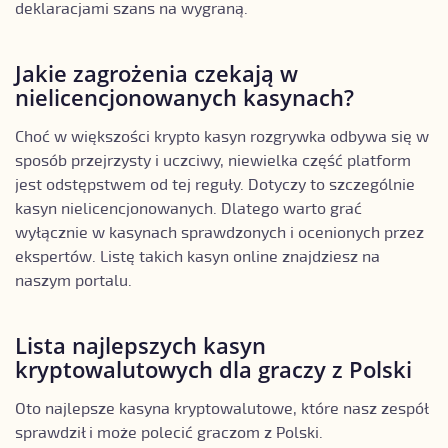
deklaracjami szans na wygraną.
Jakie zagrożenia czekają w
nielicencjonowanych kasynach?
Choć w większości krypto kasyn rozgrywka odbywa się w
sposób przejrzysty i uczciwy, niewielka część platform
jest odstępstwem od tej reguły. Dotyczy to szczególnie
kasyn nielicencjonowanych. Dlatego warto grać
wyłącznie w kasynach sprawdzonych i ocenionych przez
ekspertów. Listę takich kasyn online znajdziesz na
naszym portalu.
Lista najlepszych kasyn
kryptowalutowych dla graczy z Polski
Oto najlepsze kasyna kryptowalutowe, które nasz zespół
sprawdził i może polecić graczom z Polski.