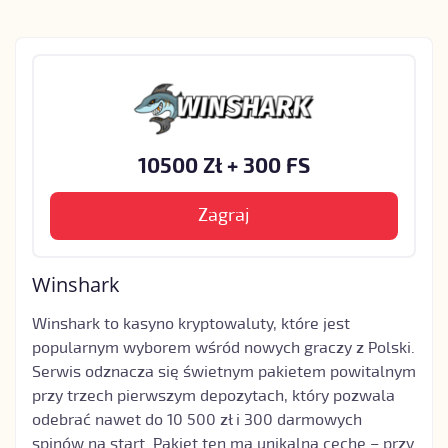
10500 Zł + 300 FS
Zagraj
Winshark
Winshark to kasyno kryptowaluty, które jest
popularnym wyborem wśród nowych graczy z Polski.
Serwis odznacza się świetnym pakietem powitalnym
przy trzech pierwszym depozytach, który pozwala
odebrać nawet do 10 500 zł i 300 darmowych
spinów na start. Pakiet ten ma unikalną cechę – przy