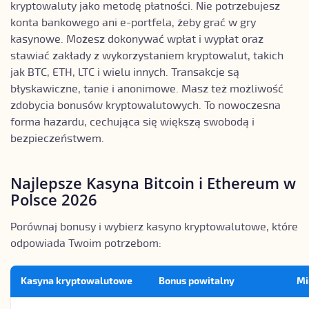
kryptowaluty jako metodę płatności. Nie potrzebujesz
konta bankowego ani e-portfela, żeby grać w gry
kasynowe. Możesz dokonywać wpłat i wypłat oraz
stawiać zakłady z wykorzystaniem kryptowalut, takich
jak BTC, ETH, LTC i wielu innych. Transakcje są
błyskawiczne, tanie i anonimowe. Masz też możliwość
zdobycia bonusów kryptowalutowych. To nowoczesna
forma hazardu, cechująca się większą swobodą i
bezpieczeństwem.
Najlepsze Kasyna Bitcoin i Ethereum w
Polsce 2026
Porównaj bonusy i wybierz kasyno kryptowalutowe, które
odpowiada Twoim potrzebom:
Kasyna kryptowalutowe
Bonus powitalny
Mi