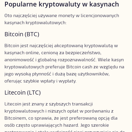
Popularne kryptowaluty w kasynach
Oto najczęściej używane monety w licencjonowanych
kasynach kryptowalutowych:
Bitcoin (BTC)
Bitcoin jest najczęściej akceptowaną kryptowalutą w
kasynach online, cenioną za bezpieczeństwo,
anonimowość i globalną rozpoznawalność. Wiele kasyn
kryptowalutowych preferuje Bitcoin cash ze względu na
jego wysoką płynność i dużą bazę użytkowników,
oferując szybkie wpłaty i wypłaty.
Litecoin (LTC)
Litecoin jest znany z szybszych transakcji
kryptowalutowych i niższych opłat w porównaniu z
Bitcoinem, co sprawia, że jest preferowaną opcją dla
osób często uprawiających hazard. Jego szerokie