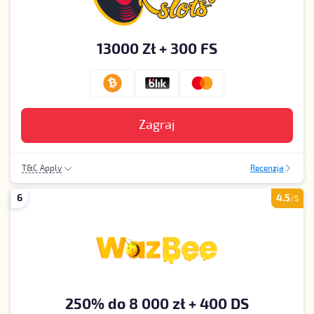
13000 Zł + 300 FS
Zagraj
T&C Apply
Recenzja
19+|Tylko Nowi Gracze|80Zł Minimalny Depozyt|45x Wymógy
6
4.5
Obrotu|2500Zł Bonus Max
/5
250% do 8 000 zł + 400 DS