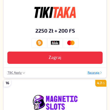
2250 Zł + 200 FS
Zagraj
T&C Apply
Recenzja
18+|Tylko Nowi Gracze|35x Wymóg Obrotu|90 Zł Pierwszy
16
4.7
depozyt|2250 Zł max Bonus Powitalny
/5