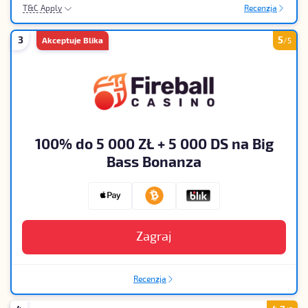
T&C Apply
Recenzja
18+|Tylko Nowi Gracze|30x Wymóg Obrotu|100 Zł Pierwszy
depozyt|2000 Zł Bonus za pierwszy depozyt
3
5
Akceptuje Blika
/5
100% do 5 000 ZŁ + 5 000 DS na Big
Bass Bonanza
Zagraj
Recenzja