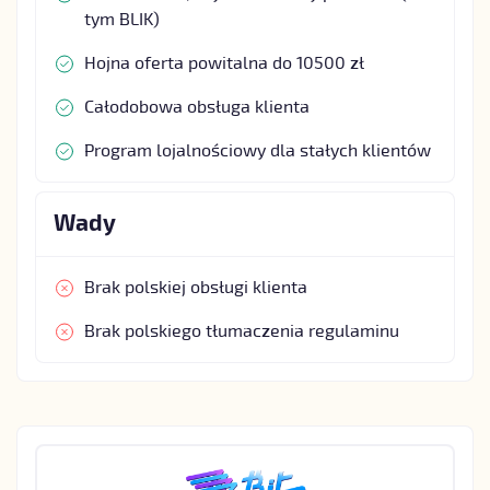
tym BLIK)
Hojna oferta powitalna do 10500 zł
Całodobowa obsługa klienta
Program lojalnościowy dla stałych klientów
Wady
Brak polskiej obsługi klienta
Brak polskiego tłumaczenia regulaminu
Ta strona używa plików
cookie
, aby poprawić
komfort użytkowania!