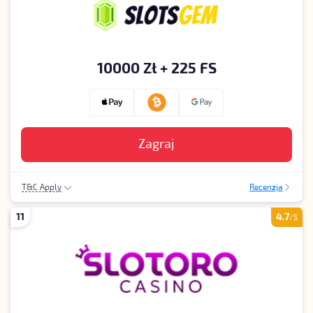
10000 Zł + 225 FS
Zagraj
T&C Apply
Recenzja
18+|Tylko Nowi Gracze|40x Wymóg Obrotu|80 Zł Pierwszy
11
4.7
depozyt|3400 Zł Bonus Powitalny
/5