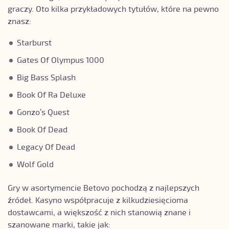
graczy. Oto kilka przykładowych tytułów, które na pewno
znasz:
Starburst
Gates Of Olympus 1000
Big Bass Splash
Book Of Ra Deluxe
Gonzo’s Quest
Book Of Dead
Legacy Of Dead
Wolf Gold
Gry w asortymencie Betovo pochodzą z najlepszych
źródeł. Kasyno współpracuje z kilkudziesięcioma
dostawcami, a większość z nich stanowią znane i
szanowane marki, takie jak: