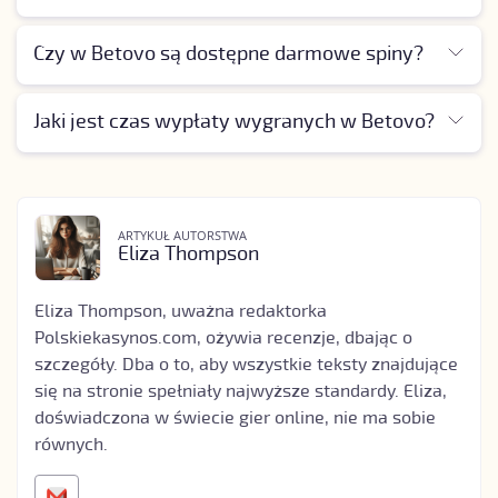
W momencie tworzenia recenzji taki bonus nie
jest dostępny.
Czy w Betovo są dostępne darmowe spiny?
Nie, kasyno oferuje jedynie bonusy pieniężne.
Jaki jest czas wypłaty wygranych w Betovo?
Wypłata może trwać od kilku godzin do 3 dni,
zależnie od wybranej metody.
ARTYKUŁ AUTORSTWA
Eliza
Thompson
Eliza Thompson, uważna redaktorka
Polskiekasynos.com, ożywia recenzje, dbając o
szczegóły. Dba o to, aby wszystkie teksty znajdujące
się na stronie spełniały najwyższe standardy. Eliza,
doświadczona w świecie gier online, nie ma sobie
równych.