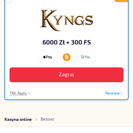
6000 Zł + 300 FS
Zagraj
T&C Apply
Recenzja
18+|Tylko Nowi Gracze|40x Wymóg Obrotu|40 Zł Pierwszy
depozyt|6000 Zł Max Bonus powitalny
Betovo
Kasyna online