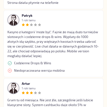
Strona działa płynnie na telefonie
Patryk
1 rok temu
Kasyno z kategorii 'może być'. Fajnie że mają dużo turniejów
slotowych i codzienne drops & wins. Wypłaty do 1000
złotych idą szybko, przy większych kwotach trzeba uzbroić
się w cierpliwość. Live chat działa w dziwnych godzinach 10-
22, ale chociaż odpowiadają po polsku. Mobile version
mogłaby działać lepiej.
Codzienne Drops & Wins
Niedopracowana wersja mobilna
Artur
1 rok temu
Gram tu od miesiąca. Nie jest źle, szczególnie jeśli lubicie
klasyczne sloty. System cashbacku daje około 5% w