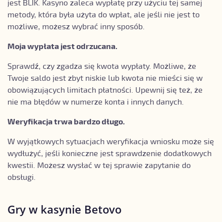
jest BLIK. Kasyno zaleca wypłatę przy użyciu tej samej
metody, która była użyta do wpłat, ale jeśli nie jest to
możliwe, możesz wybrać inny sposób.
Moja wypłata jest odrzucana.
Sprawdź, czy zgadza się kwota wypłaty. Możliwe, że
Twoje saldo jest zbyt niskie lub kwota nie mieści się w
obowiązujących limitach płatności. Upewnij się też, że
nie ma błędów w numerze konta i innych danych.
Weryfikacja trwa bardzo długo.
W wyjątkowych sytuacjach weryfikacja wniosku może się
wydłużyć, jeśli konieczne jest sprawdzenie dodatkowych
kwestii. Możesz wysłać w tej sprawie zapytanie do
obsługi.
Gry w kasynie Betovo