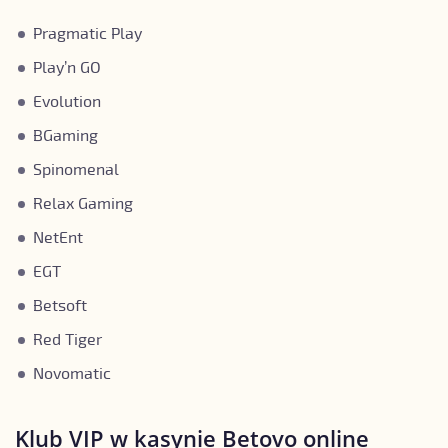
Pragmatic Play
Play’n GO
Evolution
BGaming
Spinomenal
Relax Gaming
NetEnt
EGT
Betsoft
Red Tiger
Novomatic
Klub VIP w kasynie Betovo online