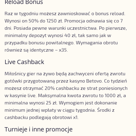
Reload Bonus
Raz w tygodniu możesz zawnioskować o bonus reload.
Wynosi on 50% do 1250 zł. Promocja odnawia się co 7
dni. Posiada pewne warunki uczestnictwa. Po pierwsze,
minimalny depozyt wynosi 40 zł, tak samo jak w
przypadku bonusu powitalnego. Wymagania obrotu
również są identyczne – x35.
Live Cashback
Miłośnicy gier na żywo będą zachwyceni ofertą zwrotu
gotówki przygotowaną przez kasyno Betovo. Co tydzień
możesz otrzymać 20% cashbacku ze strat poniesionych
w kasynie live. Maksymalna kwota zwrotu to 1000 zł, a
minimalna wynosi 25 zł. Wymogiem jest dokonanie
minimum jednej wpłaty w ciągu tygodnia. Środki z
cashbacku podlegają obrotowi x1.
Turnieje i inne promocje