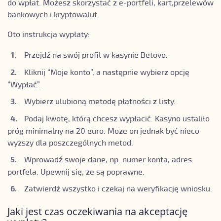
do wpłat. Możesz skorzystać z e-portfeli, kart,przelewów
bankowych i kryptowalut.
Oto instrukcja wypłaty:
Przejdź na swój profil w kasynie Betovo.
Kliknij “Moje konto”, a następnie wybierz opcję
“Wypłać”.
Wybierz ulubioną metodę płatności z listy.
Podaj kwotę, którą chcesz wypłacić. Kasyno ustaliło
próg minimalny na 20 euro. Może on jednak być nieco
wyższy dla poszczególnych metod.
Wprowadź swoje dane, np. numer konta, adres
portfela. Upewnij się, że są poprawne.
Zatwierdź wszystko i czekaj na weryfikację wniosku.
Jaki jest czas oczekiwania na akceptację