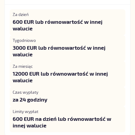
Za dzień
600 EUR lub równowartość w innej
walucie
Tygodniowo
3000 EUR lub równowartość w innej
walucie
Za miesiąc
12000 EUR lub równowartość w innej
walucie
Czas wypłaty
za 24 godziny
Limity wypłat
600 EUR na dzień lub równowartość w
innej walucie