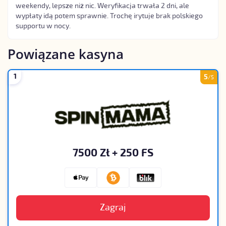
weekendy, lepsze niż nic. Weryfikacja trwała 2 dni, ale
wypłaty idą potem sprawnie. Trochę irytuje brak polskiego
supportu w nocy.
Powiązane kasyna
1
5
/5
7500 Zł + 250 FS
Zagraj