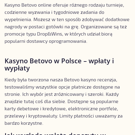
Kasyno Betovo online oferuje różnego rodzaju turnieje,
codzienne wyzwania i tygodniowe zadania do
wypełnienia. Możesz w ten sposób zdobywać dodatkowe
nagrody w postaci gotówki na grę. Organizowane są też
promocje typu Drop&Wins, w których udział biorą
popularni dostawcy oprogramowania.
Kasyno Betovo w Polsce – wpłaty i
wypłaty
Kiedy była tworzona nasza Betovo kasyno recenzja,
testowaliśmy wszystkie opcje płatnicze dostępne na
stronie. Ich wybór jest zróżnicowany i szeroki. Każdy
znajdzie tutaj coś dla siebie. Dostępne są popularne
karty debetowe i kredytowe, elektroniczne portfele,
przelewy i kryptowaluty. Limity płatności uważamy za
bardzo korzystne.