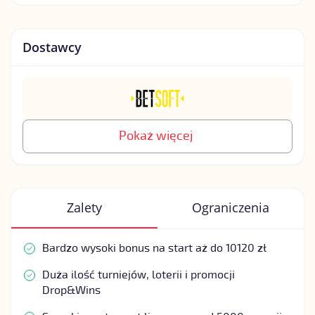
Dostawcy
Pokaż więcej
Zalety
Ograniczenia
Bardzo wysoki bonus na start aż do 10120 zł
Duża ilość turniejów, loterii i promocji
Drop&Wins