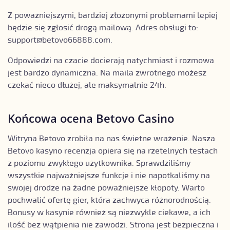
Z poważniejszymi, bardziej złożonymi problemami lepiej
będzie się zgłosić drogą mailową. Adres obsługi to:
support@betovo66888.com
.
Odpowiedzi na czacie docierają natychmiast i rozmowa
jest bardzo dynamiczna. Na maila zwrotnego możesz
czekać nieco dłużej, ale maksymalnie 24h.
Końcowa ocena Betovo Casino
Witryna Betovo zrobiła na nas świetne wrażenie. Nasza
Betovo kasyno recenzja opiera się na rzetelnych testach
z poziomu zwykłego użytkownika. Sprawdziliśmy
wszystkie najważniejsze funkcje i nie napotkaliśmy na
swojej drodze na żadne poważniejsze kłopoty. Warto
pochwalić ofertę gier, która zachwyca różnorodnością.
Bonusy w kasynie również są niezwykle ciekawe, a ich
ilość bez wątpienia nie zawodzi. Strona jest bezpieczna i