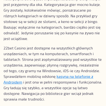
jest przyjemny dla oka. Kategoryzacja gier mocno kuleje.
Gry zostały, kolokwialnie mówiąc, porozrzucane po
różnych kategoriach w dziwny sposób. Na przykład gry
stołowe są w sekcji ze slotami, a keno w sekcji z bingo.
Bazując wyłącznie na kategoriach, bardzo ciężko jest się
odnaleźć. Jedynie poruszanie się po kasynie na żywo nie
jest uciążliwe.
22bet Casino jest dostępne na wszystkich głównych
urządzeniach, w tym na komputerach, smartfonach i
tabletach. Strona jest zoptymalizowany pod wszystkie te
urządzenia, zapewniając płynną rozgrywkę, niezależnie
od tego, czy gramy na Windowsie, iOS-ie czy Androidzie.
Sprawdziłem mobilną odsłonę
kasyna na telefonie z
Androidem
i jest ona w pełni responsywna i funkcjonalna.
Gry ładują się szybko, a wszystkie opcje są łatwo
dostępne. Nawigacja po bibliotece gier wciąż jednak
sprawia małe trudności.