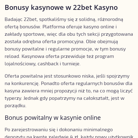
Bonusy kasynowe w 22bet Kasyno
Badając 22bet, spotkaliśmy się z solidną, różnorodną
ofertą bonusów. Platforma oferuje kasyno online i
zakłady sportowe, więc dla obu tych sekcji przygotowana
została odrębna oferta promocyjna. Obie obejmują
bonusy powitalne i regularne promocje, w tym bonusy
reload. Kasynowa oferta przewiduje też program
lojalnościowy, cashback i turnieje.
Oferta powitalna jest stosunkowo niska, jeśli spojrzymy
na konkurencję. Ponadto oferta regularnych bonusów dla
kasyna zawiera mniej propozycji niż to, na co mogą liczyć
typerzy. Jednak gdy popatrzymy na całokształt, jest w
porządku.
Bonus powitalny w kasynie online
Po zarejestrowaniu się i dokonaniu minimalnego
depozytu na kwotę zaledwie 4 zł, każdy nowy użytkownik