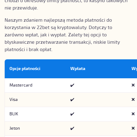
chodzi o okresowy limity płatności, to kasyno takowych
nie przewiduje.
Naszym zdaniem najlepszą metoda płatności do
korzystania w 22bet są kryptowaluty. Dotyczy to
zarówno wpłat, jak i wypłat. Zalety tej opcji to
błyskawiczne przetwarzanie transakcji, niskie limity
płatności i brak opłat.
Opcje płatności
Wpłata
Wy
Mastercard
✔️
❌
Visa
✔️
❌
BLIK
✔️
❌
Jeton
✔️
❌