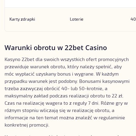
Karty zdrapki
Loterie
40
Warunki obrotu w 22bet Casino
Kasyno 22bet dla swoich wszystkich ofert promocyjnych
przewiduje warunek obrotu, który należy spełnić, aby
móc wypłacić uzyskany bonus i wygrane. W każdym
przypadku warunek jest podobny. Bonusami kasynowymi
trzeba zazwyczaj obrócić 40- lub 50-krotnie, a
maksymalny zakład podczas realizacji obrotu to 22 zł.
Czas na realizację wagera to z reguły 7 dni. Różne gry w
różnym stopniu wliczają się w realizację obrotu, a
informacje na ten temat można znaleźć w regulaminie
konkretnej promocji.