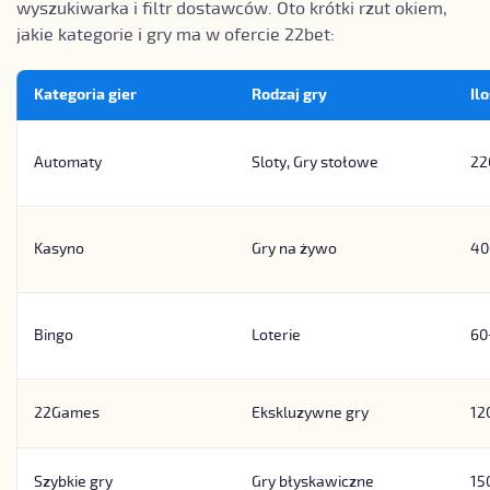
wyszukiwarka i filtr dostawców. Oto krótki rzut okiem,
jakie kategorie i gry ma w ofercie 22bet:
Kategoria gier
Rodzaj gry
Ilo
Automaty
Sloty, Gry stołowe
22
Kasyno
Gry na żywo
40
Bingo
Loterie
60
22Games
Ekskluzywne gry
12
Szybkie gry
Gry błyskawiczne
15