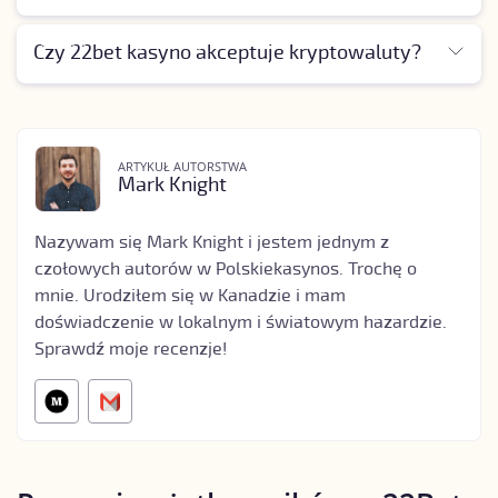
podajesz, ile pieniędzy chcesz wypłacić i
W 22bet wypłaty są przetwarzane 24/7, ale to, w
zatwierdzasz transakcję.
jakim czasie pieniądze trafią na Twoje konto,
Czy 22bet kasyno akceptuje kryptowaluty?
zależy od wybranej opcji płatności. Dla
kryptowalut i e-portfeli może to być kilka godzin,
Tak, kasyno obsługuje bardzo dużo kryptowalut i
a dla przelewu – kilka dni.
jest wręcz postrzegane jako kasyno
kryptowalutowe. Ogółem platforma akceptuje
ponad 30 kryptowalut, takie jak Bitcoin,
ARTYKUŁ AUTORSTWA
Ethereum, Litecoin i Cardano.
Mark
Knight
Nazywam się Mark Knight i jestem jednym z
czołowych autorów w Polskiekasynos. Trochę o
mnie. Urodziłem się w Kanadzie i mam
doświadczenie w lokalnym i światowym hazardzie.
Sprawdź moje recenzje!