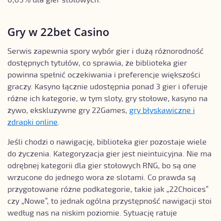
0,05% dla gier stołowych.
Gry w 22bet Casino
Serwis zapewnia spory wybór gier i dużą różnorodność
dostępnych tytułów, co sprawia, że biblioteka gier
powinna spełnić oczekiwania i preferencje większości
graczy. Kasyno łącznie udostępnia ponad 3 gier i oferuje
różne ich kategorie, w tym sloty, gry stołowe, kasyno na
żywo, ekskluzywne gry 22Games,
gry błyskawiczne i
zdrapki online
.
Jeśli chodzi o nawigację, biblioteka gier pozostaje wiele
do życzenia. Kategoryzacja gier jest nieintuicyjna. Nie ma
odrębnej kategorii dla gier stołowych RNG, bo są one
wrzucone do jednego wora ze slotami. Co prawda są
przygotowane różne podkategorie, takie jak „22Choices”
czy „Nowe”, to jednak ogólna przystępność nawigacji stoi
według nas na niskim poziomie. Sytuację ratuje