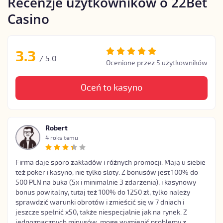
Recenzje użytkowników o 22Bet
Casino
3.3
/
5.0
Ocenione przez 5 użytkowników
Oceń to kasyno
Robert
4 roks temu
Firma daje sporo zakładów i różnych promocji. Mają u siebie
też poker i kasyno, nie tylko sloty. Z bonusów jest 100% do
500 PLN na buka (5x i minimalnie 3 zdarzenia), i kasynowy
bonus powitalny, tutaj też 100% do 1250 zł, tylko należy
sprawdzić warunki obrotów i zmieścić się w 7 dniach i
jeszcze spełnić x50, także niespecjalnie jak na rynek. Z
jednoznacznych minusów, mogę wymienić problemy z