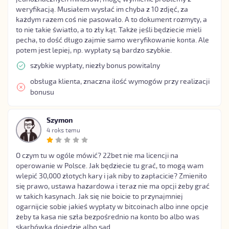
weryfikacją. Musiałem wysłać im chyba z 10 zdjęć, za
każdym razem coś nie pasowało. A to dokument rozmyty, a
to nie takie światło, a to zły kąt. Także jeśli będziecie mieli
pecha, to dość długo zajmie samo weryfikowanie konta. Ale
potem jest lepiej, np. wypłaty są bardzo szybkie.
szybkie wypłaty, niezły bonus powitalny
obsługa klienta, znaczna ilość wymogów przy realizacji
bonusu
Szymon
4 roks temu
O czym tu w ogóle mówić? 22bet nie ma licencji na
operowanie w Polsce. Jak będziecie tu grać, to mogą wam
Ta strona używa plików
cookie
, aby poprawić
wlepić 30,000 złotych kary i jak niby to zapłacicie? Zmieniło
komfort użytkowania!
się prawo, ustawa hazardowa i teraz nie ma opcji żeby grać
w takich kasynach. Jak się nie boicie to przynajmniej
Zagraj
ogarnijcie sobie jakieś wypłaty w bitcoinach albo inne opcje
100% do 1200 zł
teraz
żeby ta kasa nie szła bezpośrednio na konto bo albo was
skarbówka dojedzie albo sąd.