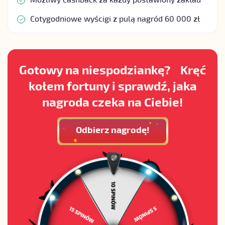
Możliwy cashback za każdy postawiony zakład
Cotygodniowe wyścigi z pulą nagród 60 000 zł
Gotowy na niespodziankę? Kręć
kołem fortuny i sprawdź, jaka
nagroda czeka na Ciebie!
Odbierz nagrodę!