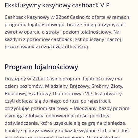
Ekskluzywny kasynowy cashback VIP
Cashback kasynowy w 22bet Casino to oferta w ramach
programu lojalnościowego. Gracze mogą otrzymywać
zwrot w oparciu o straty i poziom lojalnościowy. Na
każdym z poziomów cashback jest obliczany inaczej i
przyznawany z różną częstotliwością.
Program lojalnościowy
Dostępny w 22bet Casino program lojalnościowy ma
osiem poziomów: Miedziany, Brązowy, Srebrny, Złoty,
Rubinowy, Szafirowy, Diamentowy i VIP. Jest otwarty,
czyli dołącza się do niego od razu po rejestracji,
otrzymując poziom startowy – Miedziany. Każdy poziom
wymaga zdobycia odpowiedniej ilości punktów
doświadczenia, które uzyskuje się za grę na pieniądze.
Punkty są przyznawany za każde wydane 4 zł, a ich ilość