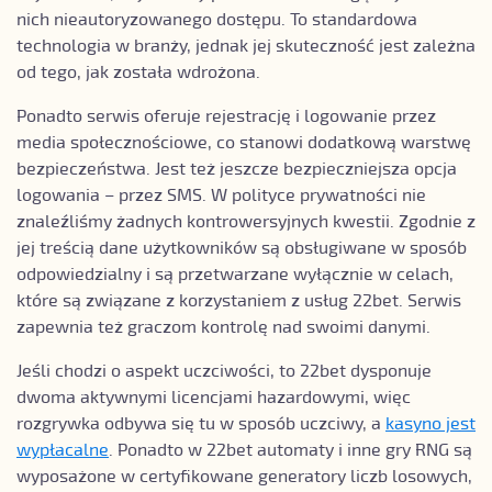
nich nieautoryzowanego dostępu. To standardowa
technologia w branży, jednak jej skuteczność jest zależna
od tego, jak została wdrożona.
Ponadto serwis oferuje rejestrację i logowanie przez
media społecznościowe, co stanowi dodatkową warstwę
bezpieczeństwa. Jest też jeszcze bezpieczniejsza opcja
logowania – przez SMS. W polityce prywatności nie
znaleźliśmy żadnych kontrowersyjnych kwestii. Zgodnie z
jej treścią dane użytkowników są obsługiwane w sposób
odpowiedzialny i są przetwarzane wyłącznie w celach,
które są związane z korzystaniem z usług 22bet. Serwis
zapewnia też graczom kontrolę nad swoimi danymi.
Jeśli chodzi o aspekt uczciwości, to 22bet dysponuje
dwoma aktywnymi licencjami hazardowymi, więc
rozgrywka odbywa się tu w sposób uczciwy, a
kasyno jest
wypłacalne
. Ponadto w 22bet automaty i inne gry RNG są
wyposażone w certyfikowane generatory liczb losowych,