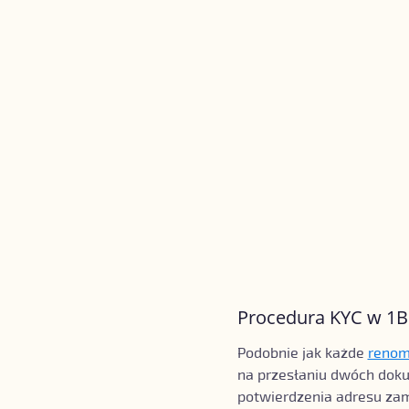
Procedura KYC w 1B
Podobnie jak każde
renom
na przesłaniu dwóch doku
potwierdzenia adresu zami