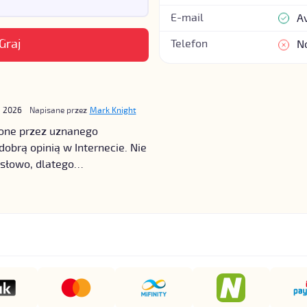
E-mail
A
Graj
Telefon
N
, 2026
Napisane przez
Mark Knight
zone przez uznanego
dobrą opinią w Internecie. Nie
 słowo, dlatego
się mu osobiście. Nasz zespół
analizował i przetestował
ę w kasynie, testując gry i
ąc w praktyce, jego mocne
cenzja, w której poznacie
 opinię ekspertów z redakcji.