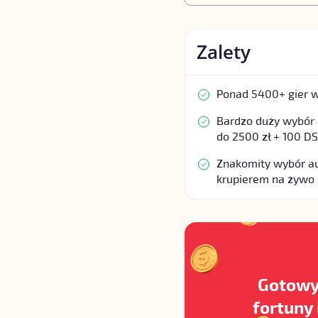
Zalety
Ponad 5400+ gier w
Bardzo duży wybór 
do 2500 zł + 100 DS
Znakomity wybór au
krupierem na żywo
Gotowy
fortuny