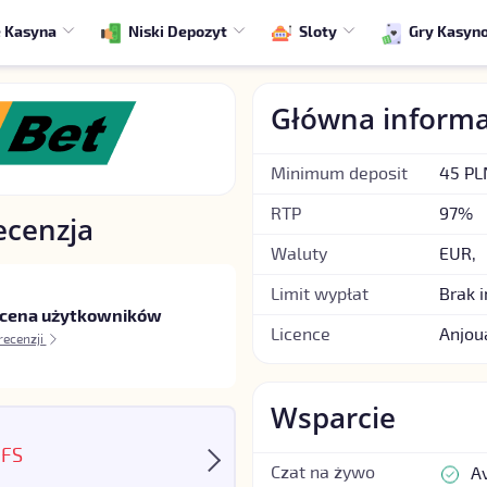
e Kasyna
Niski Depozyt
Sloty
Gry Kasyn
Główna informa
Minimum deposit
45 PL
RTP
97%
ecenzja
Waluty
EUR
Limit wypłat
Brak 
cena użytkowników
Licence
Anjou
recenzji
Wsparcie
 FS
Czat na żywo
A