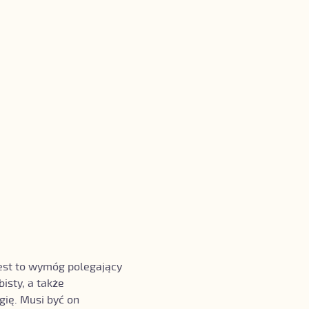
 Jest to wymóg polegający
isty, a także
gię. Musi być on