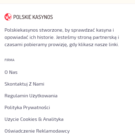
Polskiekasynos stworzone, by sprawdzać kasyna i
opowiadać ich historie. Jesteśmy stroną partnerską i
czasami pobieramy prowizję, gdy klikasz nasze linki.
FIRMA
O Nas
Skontaktuj Z Nami
Regulamin Użytkowania
Polityka Prywatności
Użycie Cookies & Analityka
Oświadczenie Reklamodawcy