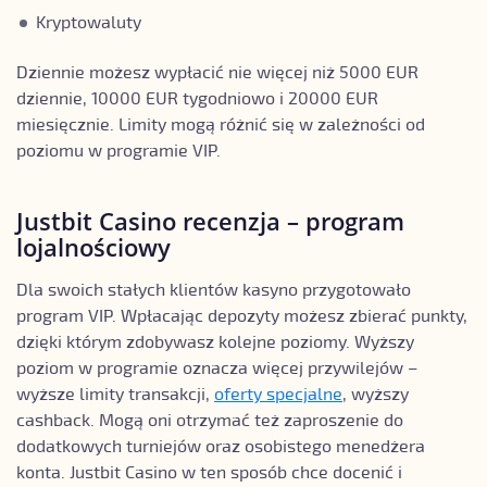
Kryptowaluty
Dziennie możesz wypłacić nie więcej niż 5000 EUR
dziennie, 10000 EUR tygodniowo i 20000 EUR
miesięcznie. Limity mogą różnić się w zależności od
poziomu w programie VIP.
Justbit Casino recenzja – program
lojalnościowy
Dla swoich stałych klientów kasyno przygotowało
program VIP. Wpłacając depozyty możesz zbierać punkty,
dzięki którym zdobywasz kolejne poziomy. Wyższy
poziom w programie oznacza więcej przywilejów –
wyższe limity transakcji,
oferty specjalne
, wyższy
cashback. Mogą oni otrzymać też zaproszenie do
dodatkowych turniejów oraz osobistego menedżera
konta. Justbit Casino w ten sposób chce docenić i