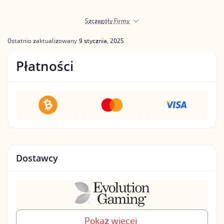
Szczegóły Firmy
Ostatnio zaktualizowany
9 stycznia, 2025
Płatności
Dostawcy
Pokaż więcej