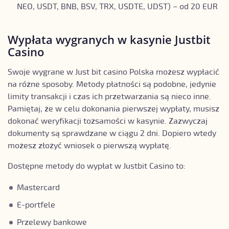
NEO, USDT, BNB, BSV, TRX, USDTE, UDST) – od 20 EUR
Wypłata wygranych w kasynie Justbit
Casino
Swoje wygrane w Just bit casino Polska możesz wypłacić
na różne sposoby. Metody płatności są podobne, jedynie
limity transakcji i czas ich przetwarzania są nieco inne.
Pamiętaj, że w celu dokonania pierwszej wypłaty, musisz
dokonać weryfikacji tożsamości w kasynie. Zazwyczaj
dokumenty są sprawdzane w ciągu 2 dni. Dopiero wtedy
możesz złożyć wniosek o pierwszą wypłatę.
Dostępne metody do wypłat w Justbit Casino to:
Mastercard
E-portfele
Przelewy bankowe