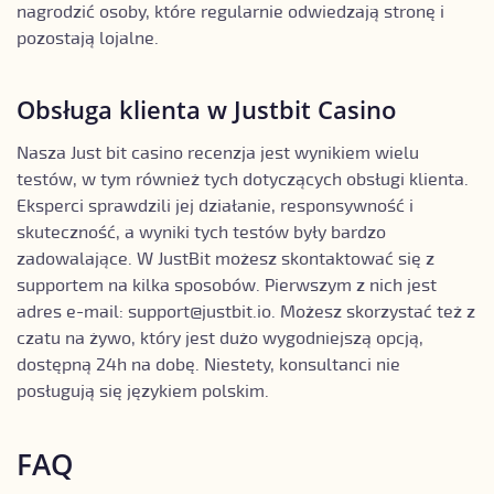
nagrodzić osoby, które regularnie odwiedzają stronę i
pozostają lojalne.
Obsługa klienta w Justbit Casino
Nasza Just bit casino recenzja jest wynikiem wielu
testów, w tym również tych dotyczących obsługi klienta.
Eksperci sprawdzili jej działanie, responsywność i
skuteczność, a wyniki tych testów były bardzo
zadowalające. W JustBit możesz skontaktować się z
supportem na kilka sposobów. Pierwszym z nich jest
adres e-mail:
support@justbit.io
. Możesz skorzystać też z
czatu na żywo, który jest dużo wygodniejszą opcją,
dostępną 24h na dobę. Niestety, konsultanci nie
posługują się językiem polskim.
FAQ