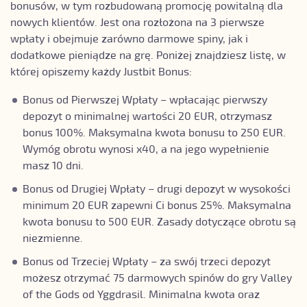
bonusów, w tym rozbudowaną promocję powitalną dla
nowych klientów. Jest ona rozłożona na 3 pierwsze
wpłaty i obejmuje zarówno darmowe spiny, jak i
dodatkowe pieniądze na grę. Poniżej znajdziesz listę, w
której opiszemy każdy Justbit Bonus:
Bonus od Pierwszej Wpłaty – wpłacając pierwszy
depozyt o minimalnej wartości 20 EUR, otrzymasz
bonus 100%. Maksymalna kwota bonusu to 250 EUR.
Wymóg obrotu wynosi x40, a na jego wypełnienie
masz 10 dni.
Bonus od Drugiej Wpłaty – drugi depozyt w wysokości
minimum 20 EUR zapewni Ci bonus 25%. Maksymalna
kwota bonusu to 500 EUR. Zasady dotyczące obrotu są
niezmienne.
Bonus od Trzeciej Wpłaty – za swój trzeci depozyt
możesz otrzymać 75 darmowych spinów do gry Valley
of the Gods od Yggdrasil. Minimalna kwota oraz