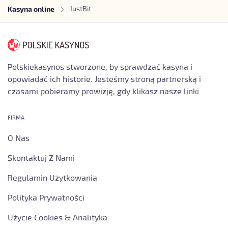
JustBit
Kasyna online
Polskiekasynos stworzone, by sprawdzać kasyna i
opowiadać ich historie. Jesteśmy stroną partnerską i
czasami pobieramy prowizję, gdy klikasz nasze linki.
FIRMA
O Nas
Skontaktuj Z Nami
Regulamin Użytkowania
Polityka Prywatności
Użycie Cookies & Analityka