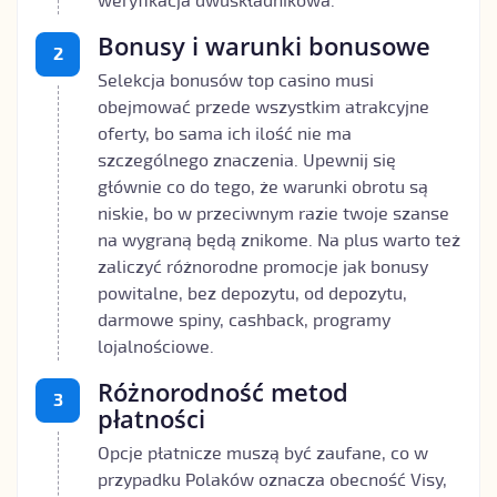
weryfikacja dwuskładnikowa.
Bonusy i warunki bonusowe
2
Selekcja bonusów top casino musi
obejmować przede wszystkim atrakcyjne
oferty, bo sama ich ilość nie ma
szczególnego znaczenia. Upewnij się
głównie co do tego, że warunki obrotu są
niskie, bo w przeciwnym razie twoje szanse
na wygraną będą znikome. Na plus warto też
zaliczyć różnorodne promocje jak bonusy
powitalne, bez depozytu, od depozytu,
darmowe spiny, cashback, programy
lojalnościowe.
Różnorodność metod
3
płatności
Opcje płatnicze muszą być zaufane, co w
przypadku Polaków oznacza obecność Visy,