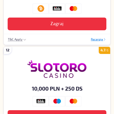
Zagraj
T&C Apply
Recenzja
18+|Tylko Nowi Gracze|40x Wymóg Obrotu|90 Zł Pierwszy
12
4.7
depozyt|2250 Zł Max Bonus powitalny
/5
10,000 PLN + 250 DS