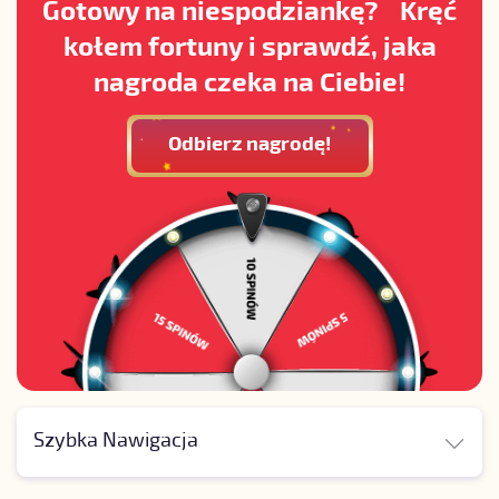
Gotowy na niespodziankę? Kręć
kołem fortuny i sprawdź, jaka
nagroda czeka na Ciebie!
Odbierz nagrodę!
Szybka Nawigacja