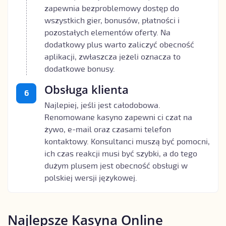
zapewnia bezproblemowy dostęp do
wszystkich gier, bonusów, płatności i
pozostałych elementów oferty. Na
dodatkowy plus warto zaliczyć obecność
aplikacji, zwłaszcza jeżeli oznacza to
dodatkowe bonusy.
Obsługa klienta
6
Najlepiej, jeśli jest całodobowa.
Renomowane kasyno zapewni ci czat na
żywo, e-mail oraz czasami telefon
kontaktowy. Konsultanci muszą być pomocni,
ich czas reakcji musi być szybki, a do tego
dużym plusem jest obecność obsługi w
polskiej wersji językowej.
Najlepsze Kasyna Online