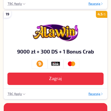
T&C Apply
Recenzja
18+|Tylko Nowi Gracze|40x Wymóg Obrotu|45 Zł Pierwszy
19
4.5
depozyt|2250 Zł Max Bonus powitalny
/5
9000 zł + 300 DS + 1 Bonus Crab
Zagraj
T&C Apply
Recenzja
18+|Tylko Nowi Gracze|35x Wymóg Obrotu|90 PLN Pierwszy
depozyt|300% do 9000 zł + 300 DS + 1 Bonus Crab Max Bonus
powitalny