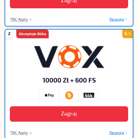
Zagraj
T&C Apply
Recenzja
19+|Tylko Nowi Gracze|50Zł Minimalny Depozyt|40x Wymógy
Obrotu|300€ Bonus Max
2
5
Akceptuje Blika
/5
10000 Zł + 600 FS
Zagraj
T&C Apply
Recenzja