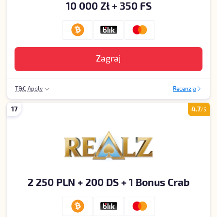
10 000 Zł + 350 FS
Zagraj
T&C Apply
Recenzja
18+|Tylko Nowi Gracze|40x Wymóg Obrotu|40 Zł Pierwszy depozyt|10
17
4.7
000 Zł Max Bonus powitalny
/5
2 250 PLN + 200 DS + 1 Bonus Crab