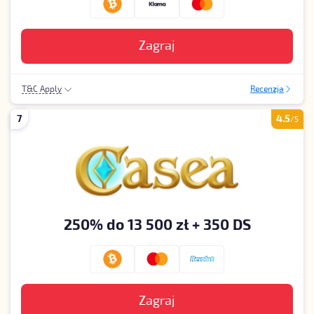
Zagraj
T&C Apply
Recenzja
18+|Tylko Nowi Gracze|30x Wymóg Obrotu|80 zł Pierwszy
7
4.5
depozyt|250% do 8 000 zł + 400 DS Max Bonus powitalny
/5
250% do 13 500 zł + 350 DS
Zagraj