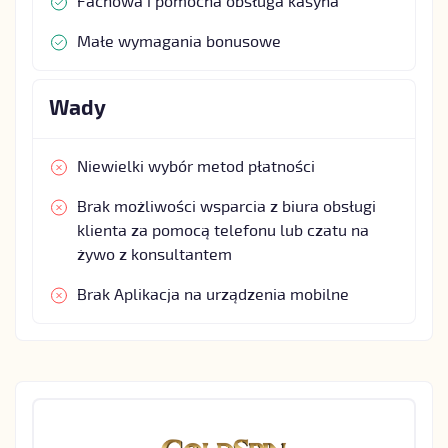
Fachowa i pomocna obsługa kasyna
Małe wymagania bonusowe
Wady
Niewielki wybór metod płatności
Brak możliwości wsparcia z biura obsługi
klienta za pomocą telefonu lub czatu na
żywo z konsultantem
Brak Aplikacja na urządzenia mobilne
Ta strona używa plików
cookie
, aby poprawić
komfort użytkowania!