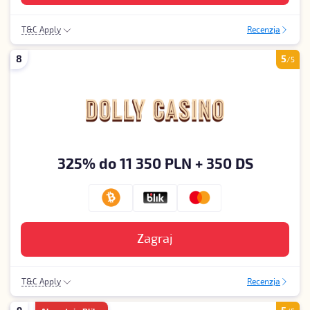
T&C Apply
Recenzja
18+|Tylko Nowi Gracze|35x Wymóg Obrotu|90 zł Pierwszy
8
5
depozyt|250% do 13 500 zł + 350 DS Max Bonus powitalny
/5
325% do 11 350 PLN + 350 DS
Zagraj
T&C Apply
Recenzja
19+|Tylko Nowi Gracze|90Zł Minimalny Depozyt|35x Wymógy