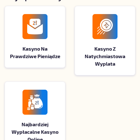
Kasyno Na Prawdziwe Pieniądze
Kasyno Z Natychmiastowa W
Kasyno Na
Kasyno Z
Prawdziwe Pieniądze
Natychmiastowa
Wyplata
Najbardziej Wypłacalne Kasyno Online
Najbardziej
Wypłacalne Kasyno
Online