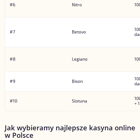
#6
Nitro
10
10
#7
Betovo
da
#8
Legiano
10
10
#9
Bison
da
10
#10
Slotuna
+ 
Jak wybieramy najlepsze kasyna online
w Polsce