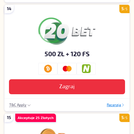
14
5
/5
500 ZŁ + 120 FS
Zagraj
T&C Apply
Recenzja
19+|Tylko Nowi Gracze|80Zł Minimalny Depozyt|40x Wymógy
15
5
Obrotu|500Zł Bonus Max
Akceptuje 25 Złotych
/5