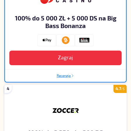
100% do 5 000 ZŁ + 5 000 DS na Big
Bass Bonanza
Zagraj
Recenzja
4
4.7
/5