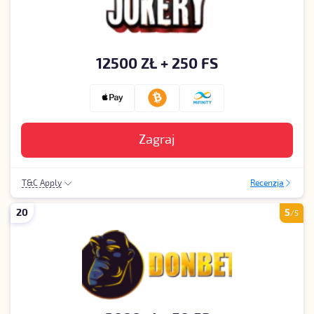
12500 ZŁ + 250 FS
Zagraj
T&C Apply
Recenzja
18+|Tylko Nowi Gracze|35x Wymóg Obrotu|40 PLN Pierwszy
20
5
depozyt|12,500 PLN + 250 DS Max Bonus powitalny
/5