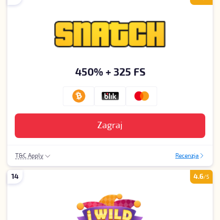
450% + 325 FS
Zagraj
T&C Apply
Recenzja
18+|Tylko Nowi Gracze|30x Wymóg Obrotu|10 USD Pierwszy
14
4.6
depozyt|450% + 325 FS Max Bonus powitalny
/5