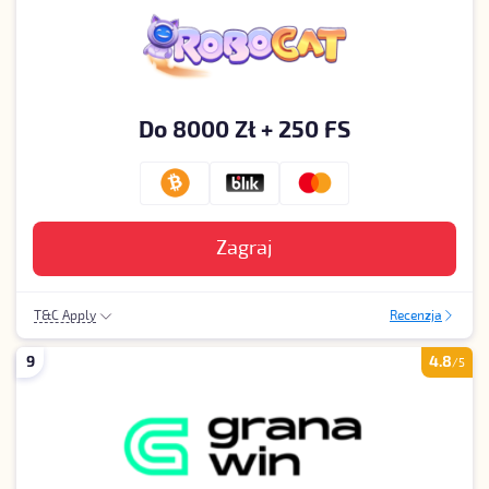
Do 8000 Zł + 250 FS
Zagraj
T&C Apply
Recenzja
18+|Tylko Nowi Gracze|40x Wymóg Obrotu|90 Zł Pierwszy
9
4.8
depozyt|2250 Zł Max Bonus powitalny
/5