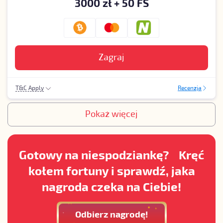
3000 zł + 50 FS
Zagraj
T&C Apply
Recenzja
18+| Tylko Nowi Gracze| 20 EUR Minimalny Depozyt| 50 Darmowe
Spiny| 3000 zł Bonus Max
Pokaż więcej
Gotowy na niespodziankę? Kręć
kołem fortuny i sprawdź, jaka
nagroda czeka na Ciebie!
Odbierz nagrodę!