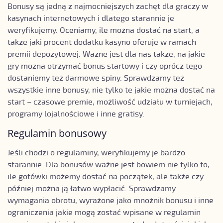
Bonusy są jedną z najmocniejszych zachęt dla graczy w
kasynach internetowych i dlatego starannie je
weryfikujemy. Oceniamy, ile można dostać na start, a
także jaki procent dodatku kasyno oferuje w ramach
premii depozytowej. Ważne jest dla nas także, na jakie
gry można otrzymać bonus startowy i czy oprócz tego
dostaniemy też darmowe spiny. Sprawdzamy też
wszystkie inne bonusy, nie tylko te jakie można dostać na
start – czasowe premie, możliwość udziału w turniejach,
programy lojalnościowe i inne gratisy.
Regulamin bonusowy
Jeśli chodzi o regulaminy, weryfikujemy je bardzo
starannie. Dla bonusów ważne jest bowiem nie tylko to,
ile gotówki możemy dostać na początek, ale także czy
później można ją łatwo wypłacić. Sprawdzamy
wymagania obrotu, wyrażone jako mnożnik bonusu i inne
ograniczenia jakie mogą zostać wpisane w regulamin