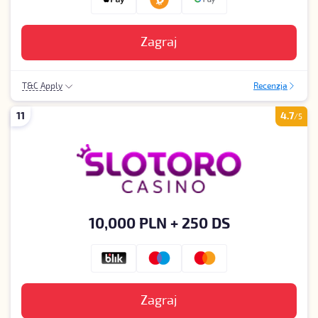
Zagraj
T&C Apply
Recenzja
18+|Tylko Nowi Gracze|40x Wymóg Obrotu|80 Zł Pierwszy
11
4.7
depozyt|3400 Zł Bonus Powitalny
/5
10,000 PLN + 250 DS
Zagraj