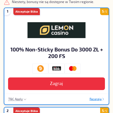
Niestety, bonusy nie są dostępne w Twoim regionie.
1
5
Akceptuje Blika
/5
100% Non-Sticky Bonus Do 3000 ZŁ +
200 FS
Zagraj
T&C Apply
Recenzja
19+|Tylko Nowi Gracze|50Zł Minimalny Depozyt|40x Wymógy
Obrotu|300€ Bonus Max
2
5
Akceptuje Blika
/5