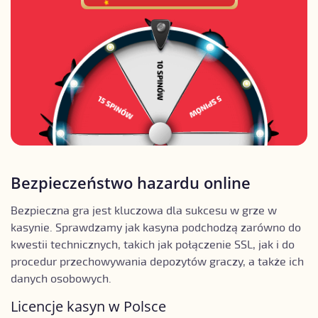
Bezpieczeństwo hazardu online
Bezpieczna gra jest kluczowa dla sukcesu w grze w
kasynie. Sprawdzamy jak kasyna podchodzą zarówno do
kwestii technicznych, takich jak połączenie SSL, jak i do
procedur przechowywania depozytów graczy, a także ich
danych osobowych.
Licencje kasyn w Polsce