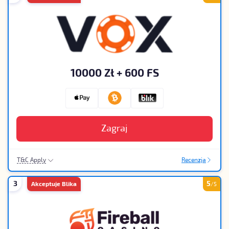
10000 Zł + 600 FS
Zagraj
T&C Apply
Recenzja
18+|Tylko Nowi Gracze|30x Wymóg Obrotu|100 Zł Pierwszy
depozyt|2000 Zł Bonus za pierwszy depozyt
3
5
Akceptuje Blika
/5