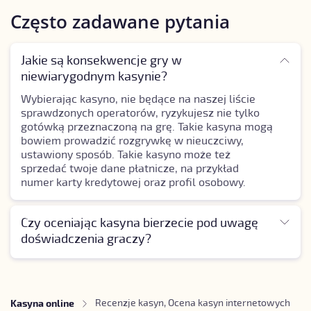
Często zadawane pytania
Jakie są konsekwencje gry w
niewiarygodnym kasynie?
Wybierając kasyno, nie będące na naszej liście
sprawdzonych operatorów, ryzykujesz nie tylko
gotówką przeznaczoną na grę. Takie kasyna mogą
bowiem prowadzić rozgrywkę w nieuczciwy,
ustawiony sposób. Takie kasyno może też
sprzedać twoje dane płatnicze, na przykład
numer karty kredytowej oraz profil osobowy.
Czy oceniając kasyna bierzecie pod uwagę
doświadczenia graczy?
Tak. Sprawdzamy co o kasynie sądzą inni gracze z
Polski i ze świata. Opinia osób trzecich jest ważna
w każdych badaniach rynku. Przeglądamy
najważniejsze fora i branżowe blogi, wybierając
Recenzje kasyn, Ocena kasyn internetowych
Kasyna online