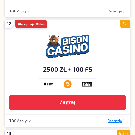
T&C Apply
Recenzja
18+|Tylko Nowi Gracze|35x Wymóg Obrotu|90 PLN Pierwszy
12
5
depozyt|10,000 PLN + 250 DS Max Bonus powitalny
Akceptuje Blika
/5
2500 ZŁ + 100 FS
Zagraj
T&C Apply
Recenzja
19+|Tylko Nowi Gracze|20Zł Minimalny Depozyt|30x Wymógy
13
4.5
Obrotu|2500Zł Bonus Max
/5