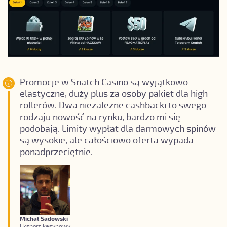
Promocje w Snatch Casino są wyjątkowo
elastyczne, duży plus za osoby pakiet dla high
rollerów. Dwa niezależne cashbacki to swego
rodzaju nowość na rynku, bardzo mi się
podobają. Limity wypłat dla darmowych spinów
są wysokie, ale całościowo oferta wypada
ponadprzeciętnie.
Michał Sadowski
Ekspert kasynowy