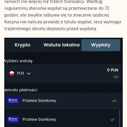
ramach nie więcej niż trzech transakcji. Według
regulaminu zlecenia wypłat są przetwarzane do 72
godzin, ale zwykle odbywa się to znacznie szybciej.
Kasyna nie nalicza prowizji z tytułu wypłat, lecz wymaga
trzykrotnego obrotu depozytu przed wypłatą.