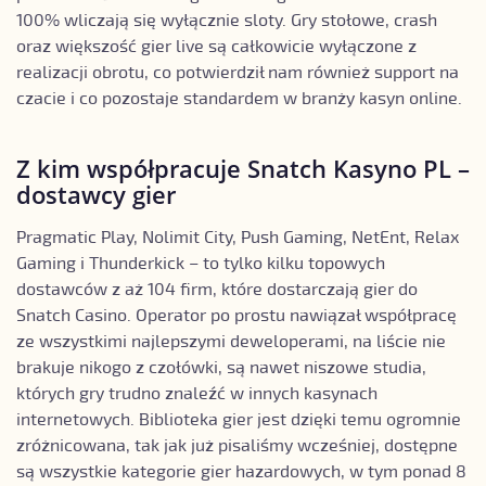
100% wliczają się wyłącznie sloty. Gry stołowe, crash
oraz większość gier live są całkowicie wyłączone z
realizacji obrotu, co potwierdził nam również support na
czacie i co pozostaje standardem w branży kasyn online.
Z kim współpracuje Snatch Kasyno PL –
dostawcy gier
Pragmatic Play, Nolimit City, Push Gaming, NetEnt, Relax
Gaming i Thunderkick – to tylko kilku topowych
dostawców z aż 104 firm, które dostarczają gier do
Snatch Casino. Operator po prostu nawiązał współpracę
ze wszystkimi najlepszymi deweloperami, na liście nie
brakuje nikogo z czołówki, są nawet niszowe studia,
Ta strona używa plików
cookie
, aby poprawić
komfort użytkowania!
których gry trudno znaleźć w innych kasynach
internetowych. Biblioteka gier jest dzięki temu ogromnie
Zagraj
zróżnicowana, tak jak już pisaliśmy wcześniej, dostępne
450% + 325 FS
teraz
są wszystkie kategorie gier hazardowych, w tym ponad 8