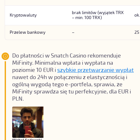
brak limitów (wyjątek TRX
Kryptowaluty
ok
– min. 100 TRX)
Przelew bankowy
–
25
Do płatności w Snatch Casino rekomenduje
MiFinity. Minimalna wpłata i wypłata na
poziomie 10 EUR i
szybkie przetwarzanie wypłat
nawet do 24h w połączeniu z elastycznością i
ogólną wygodą tego e-portfela, sprawia, że
MiFinity sprawdza się tu perfekcyjnie, dla EUR i
PLN.
Michał Sadowski