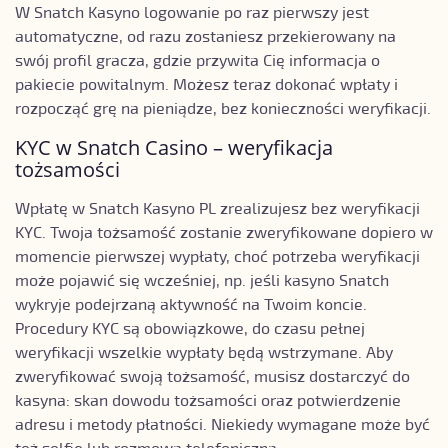
W Snatch Kasyno logowanie po raz pierwszy jest
automatyczne, od razu zostaniesz przekierowany na
swój profil gracza, gdzie przywita Cię informacja o
pakiecie powitalnym. Możesz teraz dokonać wpłaty i
rozpocząć grę na pieniądze, bez konieczności weryfikacji.
KYC w Snatch Casino – weryfikacja
tożsamości
Wpłatę w Snatch Kasyno PL zrealizujesz bez weryfikacji
KYC. Twoja tożsamość zostanie zweryfikowane dopiero w
momencie pierwszej wypłaty, choć potrzeba weryfikacji
może pojawić się wcześniej, np. jeśli kasyno Snatch
wykryje podejrzaną aktywność na Twoim koncie.
Procedury KYC są obowiązkowe, do czasu pełnej
weryfikacji wszelkie wypłaty będą wstrzymane. Aby
zweryfikować swoją tożsamość, musisz dostarczyć do
kasyna: skan dowodu tożsamości oraz potwierdzenie
adresu i metody płatności. Niekiedy wymagane może być