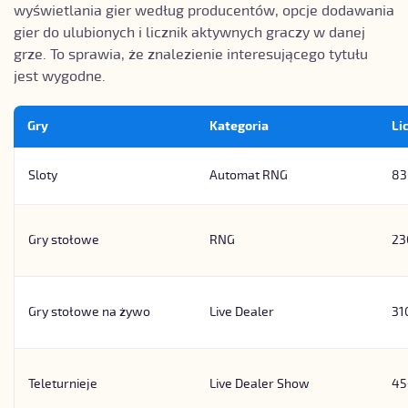
wyświetlania gier według producentów, opcje dodawania
gier do ulubionych i licznik aktywnych graczy w danej
grze. To sprawia, że znalezienie interesującego tytułu
jest wygodne.
Gry
Kategoria
Li
Sloty
Automat RNG
83
Gry stołowe
RNG
23
Gry stołowe na żywo
Live Dealer
31
Teleturnieje
Live Dealer Show
45