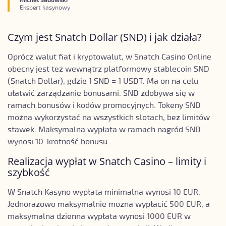
Ekspert kasynowy
Czym jest Snatch Dollar (SND) i jak działa?
Oprócz walut fiat i kryptowalut, w Snatch Casino Online
obecny jest też wewnątrz platformowy stablecoin SND
(Snatch Dollar), gdzie 1 SND = 1 USDT. Ma on na celu
ułatwić zarządzanie bonusami. SND zdobywa się w
ramach bonusów i kodów promocyjnych. Tokeny SND
można wykorzystać na wszystkich slotach, bez limitów
stawek. Maksymalna wypłata w ramach nagród SND
wynosi 10-krotność bonusu.
Realizacja wypłat w Snatch Casino – limity i
szybkość
W Snatch Kasyno wypłata minimalna wynosi 10 EUR.
Jednorazowo maksymalnie można wypłacić 500 EUR, a
maksymalna dzienna wypłata wynosi 1000 EUR w