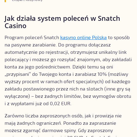
Jak działa system poleceń w Snatch
Casino
Program poleceń Snatch
kasyno online Polska
to sposób
na pasywne zarabianie. Do programu dołączasz
automatycznie po rejestracji, otrzymujesz unikalny link
polecający i możesz go rozsyłać znajomym, aby zakładali
konta za jego pośrednictwem. Dzięki temu są oni
„przypisani” do Twojego konta i zarabiasz 10% (możliwy
wyższy procent w ramach ofert specjalnych) od każdego
zakładu postawionego przez nich na slotach (inne gry są
wyłączone) – bez żadnych limitów, bez wymogów obrotu
i z wypłatami już od 0,02 EUR.
Zarówno liczba zaproszonych osób, jak i prowizja nie
mają żadnych ograniczeń. Ponadto za zapraszanie
możesz zgarnąć darmowe spiny. Gdy zaproszony