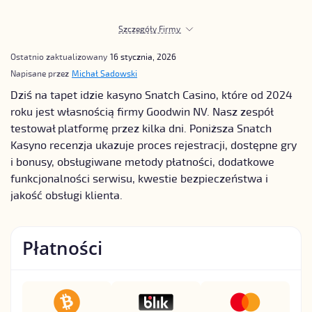
Szczegóły Firmy
Ostatnio zaktualizowany
16 stycznia, 2026
Napisane przez
Michał Sadowski
Dziś na tapet idzie kasyno Snatch Casino, które od 2024
roku jest własnością firmy Goodwin NV. Nasz zespół
testował platformę przez kilka dni. Poniższa Snatch
Kasyno recenzja ukazuje proces rejestracji, dostępne gry
i bonusy, obsługiwane metody płatności, dodatkowe
funkcjonalności serwisu, kwestie bezpieczeństwa i
jakość obsługi klienta.
Płatności