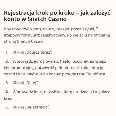
Rejestracja krok po kroku – jak założyć
konto w Snatch Casino
Aby utworzyć konto, należy przejść przez szybki, 2-
etapowy formularz rejestracyjny. Po wejściu na oficjalną
stronę Snatch Casino:
Kliknij „Dołącz teraz”.
Wprowadź adres e-mail, hasło, opcjonalnie wpisz
kod promocyjny, potwierdź pełnoletność i akceptację
zasad i warunków, a na koniec przejdź test Cloudflare.
Kliknij „Dalej”.
Wprowadź imię, nazwisko, datę urodzenia i wybierz
kraj.
Kliknij „Rejestracja”.