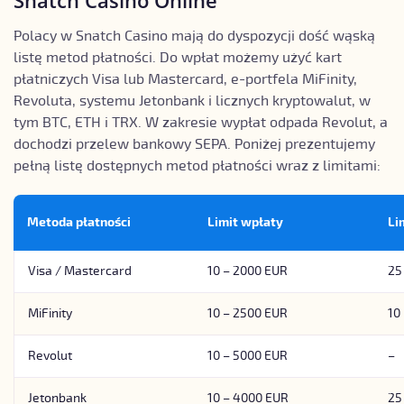
Polacy w Snatch Casino mają do dyspozycji dość wąską
listę metod płatności. Do wpłat możemy użyć kart
płatniczych Visa lub Mastercard, e-portfela MiFinity,
Revoluta, systemu Jetonbank i licznych kryptowalut, w
tym BTC, ETH i TRX. W zakresie wypłat odpada Revolut, a
dochodzi przelew bankowy SEPA. Poniżej prezentujemy
pełną listę dostępnych metod płatności wraz z limitami:
Metoda płatności
Limit wpłaty
Li
Visa / Mastercard
10 – 2000 EUR
25
MiFinity
10 – 2500 EUR
10
Revolut
10 – 5000 EUR
–
Jetonbank
10 – 4000 EUR
25