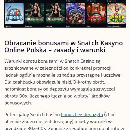
Obracanie bonusami w Snatch Kasyno
Online Polska – zasady i warunki
Warunki obrotu bonusami w Snatch Casino są
zróżnicowane w zależności od konkretnej promocji,
jednak ogólnie można je uznać za przystępne i uczciwe.
Dla cashbacku obowiązuje niski, 3-krotny obrót,
natomiast bonusy od depozytu wymagają zazwyczaj
obrotu 30x, liczonego łącznie od wpłaty i środków
bonusowych.
Potencjalny Snatch Casino
bonus bez depozytu
(choć
obecnie żaden nie jest dostępny) miałby warunki w
przedziale 30x–60x. Zgodnie z regulaminem do obrotu w