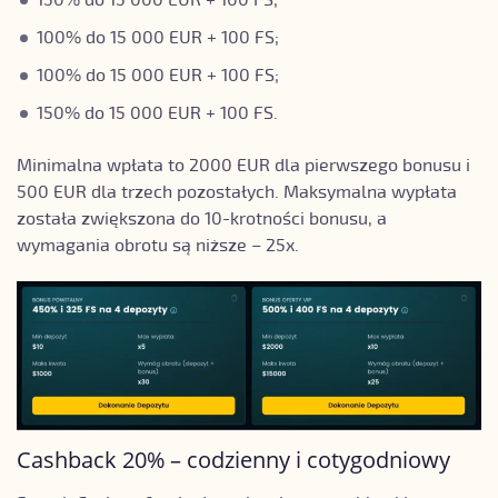
150% do 15 000 EUR + 100 FS;
100% do 15 000 EUR + 100 FS;
100% do 15 000 EUR + 100 FS;
150% do 15 000 EUR + 100 FS.
Minimalna wpłata to 2000 EUR dla pierwszego bonusu i
500 EUR dla trzech pozostałych. Maksymalna wypłata
została zwiększona do 10-krotności bonusu, a
wymagania obrotu są niższe – 25x.
Cashback 20% – codzienny i cotygodniowy