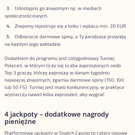
Udostępnij go znajomym np. w mediach
społecznościowych.
Znajomy rejestruje się z linku i wpłaca min. 20 EUR.
Odbieracie darmowe spiny, a Ty zarabiasz prowizję
na każdym jego zakładzie.
Dodatkiem do programu jest cotygodniowy Turniej
Poleceń, w którym liczy się liczba zaproszonych osób.
Top 3 graczy, którzy zaproszą w danym tygodniu
najwięcej znajomych, zgarnia darmowe spiny (150, 100
lub 50 FS). Turniej jest mało konkurencyjny, w praktyce
wystarczy nawet kilka zaproszeń, aby wygrać.
4 jackpoty – dodatkowe nagrody
pieniężne
Platformowe jackpoty w Snatch Casino to cztery losowe