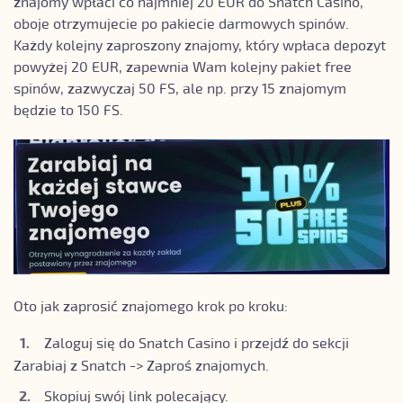
znajomy wpłaci co najmniej 20 EUR do Snatch Casino,
oboje otrzymujecie po pakiecie darmowych spinów.
Każdy kolejny zaproszony znajomy, który wpłaca depozyt
powyżej 20 EUR, zapewnia Wam kolejny pakiet free
spinów, zazwyczaj 50 FS, ale np. przy 15 znajomym
będzie to 150 FS.
Oto jak zaprosić znajomego krok po kroku:
Zaloguj się do Snatch Casino i przejdź do sekcji
Zarabiaj z Snatch -> Zaproś znajomych.
Skopiuj swój link polecający.