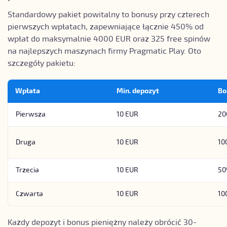
Standardowy pakiet powitalny to bonusy przy czterech
pierwszych wpłatach, zapewniające łącznie 450% od
wpłat do maksymalnie 4000 EUR oraz 325 free spinów
na najlepszych maszynach firmy Pragmatic Play. Oto
szczegóły pakietu:
Wpłata
Min. depozyt
Bo
Pierwsza
10 EUR
2
Druga
10 EUR
10
Trzecia
10 EUR
5
Czwarta
10 EUR
10
Każdy depozyt i bonus pieniężny należy obrócić 30-