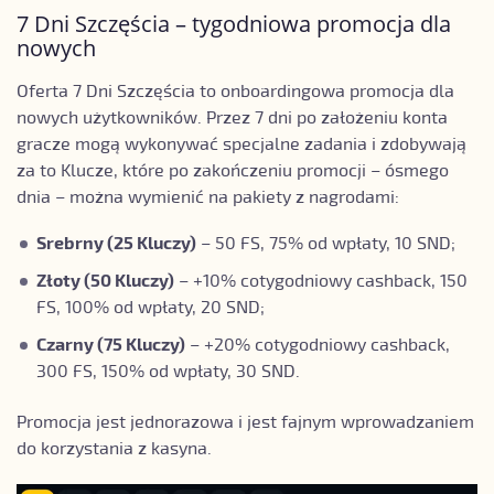
7 Dni Szczęścia – tygodniowa promocja dla
nowych
Oferta 7 Dni Szczęścia to onboardingowa promocja dla
nowych użytkowników. Przez 7 dni po założeniu konta
gracze mogą wykonywać specjalne zadania i zdobywają
za to Klucze, które po zakończeniu promocji – ósmego
dnia – można wymienić na pakiety z nagrodami:
Srebrny (25 Kluczy)
– 50 FS, 75% od wpłaty, 10 SND;
Złoty (50 Kluczy)
– +10% cotygodniowy cashback, 150
FS, 100% od wpłaty, 20 SND;
Czarny (75 Kluczy)
– +20% cotygodniowy cashback,
300 FS, 150% od wpłaty, 30 SND.
Promocja jest jednorazowa i jest fajnym wprowadzaniem
do korzystania z kasyna.