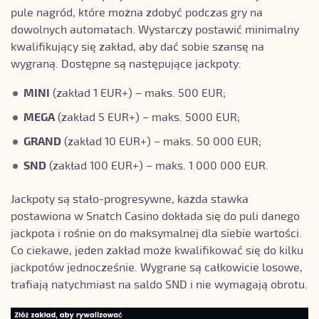
pule nagród, które można zdobyć podczas gry na
dowolnych automatach. Wystarczy postawić minimalny
kwalifikujący się zakład, aby dać sobie szansę na
wygraną. Dostępne są następujące jackpoty:
MINI
(zakład 1 EUR+) – maks. 500 EUR;
MEGA
(zakład 5 EUR+) – maks. 5000 EUR;
GRAND
(zakład 10 EUR+) – maks. 50 000 EUR;
SND
(zakład 100 EUR+) – maks. 1 000 000 EUR.
Jackpoty są stało-progresywne, każda stawka
postawiona w Snatch Casino dokłada się do puli danego
jackpota i rośnie on do maksymalnej dla siebie wartości.
Co ciekawe, jeden zakład może kwalifikować się do kilku
jackpotów jednocześnie. Wygrane są całkowicie losowe,
trafiają natychmiast na saldo SND i nie wymagają obrotu.