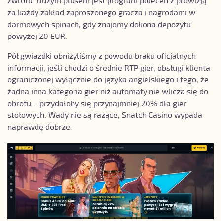
zwrotu. Dużym plusem jest program poleceń z prowizją
za każdy zakład zaproszonego gracza i nagrodami w
darmowych spinach, gdy znajomy dokona depozytu
powyżej 20 EUR.
Pół gwiazdki obniżyliśmy z powodu braku oficjalnych
informacji, jeśli chodzi o średnie RTP gier, obsługi klienta
ograniczonej wyłącznie do języka angielskiego i tego, że
żadna inna kategoria gier niż automaty nie wlicza się do
obrotu – przydałoby się przynajmniej 20% dla gier
stołowych. Wady nie są rażące, Snatch Casino wypada
naprawdę dobrze.