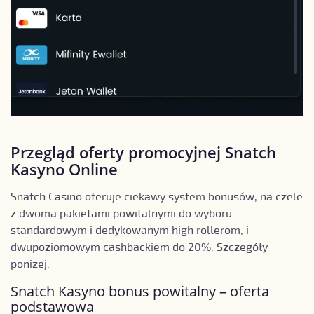
Przegląd oferty promocyjnej Snatch
Kasyno Online
Snatch Casino oferuje ciekawy system bonusów, na czele
z dwoma pakietami powitalnymi do wyboru –
standardowym i dedykowanym high rollerom, i
dwupoziomowym cashbackiem do 20%. Szczegóły
poniżej.
Snatch Kasyno bonus powitalny – oferta
podstawowa