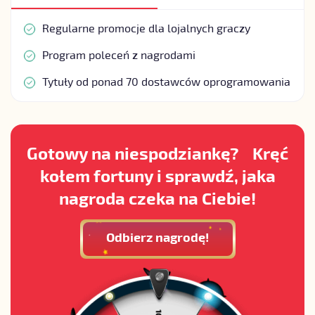
Regularne promocje dla lojalnych graczy
Program poleceń z nagrodami
Tytuły od ponad 70 dostawców oprogramowania
Gotowy na niespodziankę? Kręć
kołem fortuny i sprawdź, jaka
nagroda czeka na Ciebie!
Odbierz nagrodę!