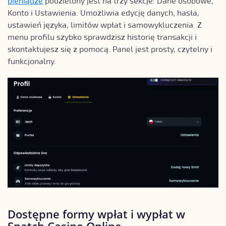
pieniądze
podzielony jest na trzy sekcje: Dane osobowe,
Konto i Ustawienia. Umożliwia edycję danych, hasła,
ustawień języka, limitów wpłat i samowykluczenia. Z
menu profilu szybko sprawdzisz historię transakcji i
skontaktujesz się z pomocą. Panel jest prosty, czytelny i
funkcjonalny.
Dostępne formy wpłat i wypłat w
Snatch Casino Online