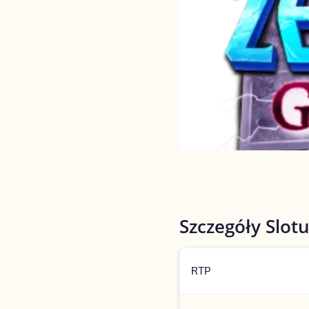
Szczegóły Slot
RTP