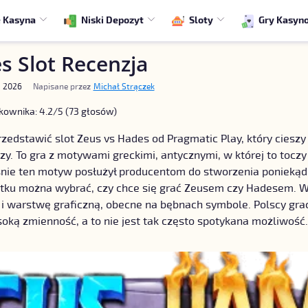
e Kasyna
Niski Depozyt
Sloty
Gry Kasyn
s Slot Recenzja
, 2026
Napisane przez
Michał Strączek
kownika: 4.2/5 (73 głosów)
edstawić slot Zeus vs Hades od Pragmatic Play, który cieszy
y. To gra z motywami greckimi, antycznymi, w której to toczy
ie ten motyw posłużył producentom do stworzenia poniekąd 
tku można wybrać, czy chce się grać Zeusem czy Hadesem. Wp
e i warstwę graficzną, obecne na bębnach symbole. Polscy g
oką zmienność, a to nie jest tak często spotykana możliwość.