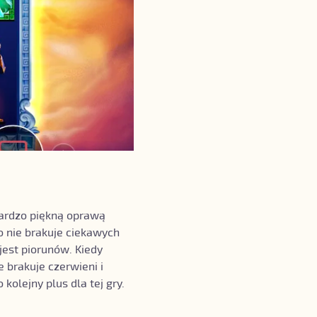
bardzo piękną oprawą
o nie brakuje ciekawych
jest piorunów. Kiedy
 brakuje czerwieni i
kolejny plus dla tej gry.