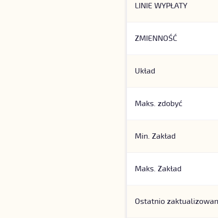
LINIE WYPŁATY
ZMIENNOŚĆ
Układ
Maks. zdobyć
Min. Zakład
Maks. Zakład
Ostatnio zaktualizowa