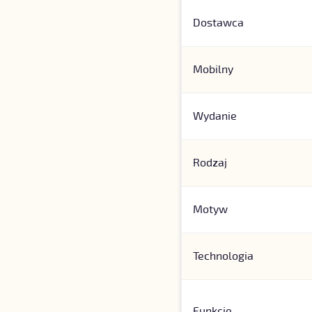
Dostawca
Mobilny
Wydanie
Rodzaj
Motyw
Technologia
Funkcje