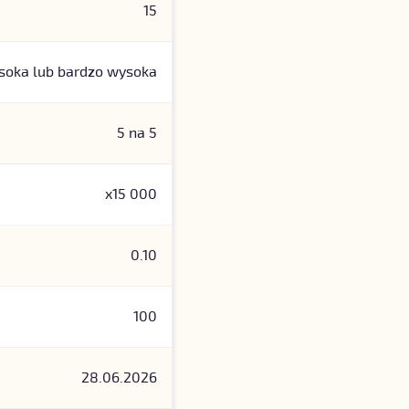
15
oka lub bardzo wysoka
5 na 5
x15 000
0.10
100
28.06.2026