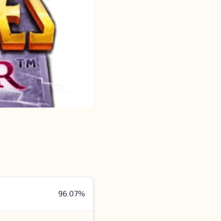
96.07%