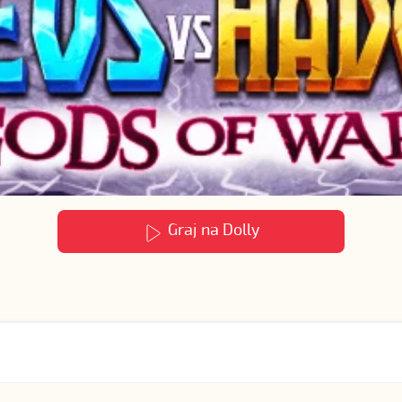
Graj na Dolly
u