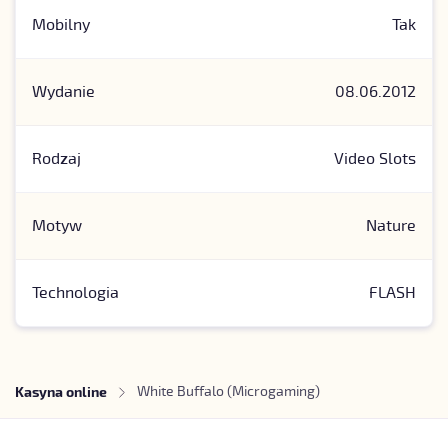
Mobilny
Tak
Wydanie
08.06.2012
Rodzaj
Video Slots
Motyw
Nature
Technologia
FLASH
White Buffalo (Microgaming)
Kasyna online