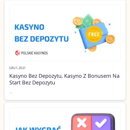
GRU 1, 2021
Kasyno Bez Depozytu, Kasyno Z Bonusem Na
Start Bez Depozytu
...