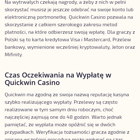
Na wytrwałych czekają nagrody, a żeby z nich w pełni
skorzystać musisz je jeszcze odebrać na swoje konto lub
elektroniczną portmonetkę. Quickwin Casino pozwala na
skorzystanie z całkiem szerokiego zakresu metod
płatności, na które odbierzesz swoją wpłatę. Dla graczy z
Polski są to karta kredytowa Visa i Mastercard, Przelew
bankowy, wymienione wcześniej kryptowaluty, Jeton oraz
Mifinity.
Czas Oczekiwania na Wypłatę w
Quickwin Casino
Quickwin ma zgodną ze swoja nazwą reputację kasyna
szybko realizującego wypłaty. Przelewy są często
realizowane w tym samym dniu roboczym, choć
najczęściej zajmują one do 48 godzin. Warto jednak
pamiętać, że wypłata może opóźnić się w dwóch
przypadkach. Weryfikacja tożsamości gracza zgodnie z
opisaną wcześniej procedurą może wpłynąć na czas