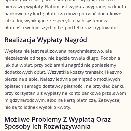
pierwszej wypłaty. Natomiast wypłata wygranej na konto
bankowe czy kartę płatniczą może potrwać dodatkowe
kilka dni, wynikające ze specyfiki tych systemów
płatności wolniejszych od e-portfeli oraz kryptowalut.
Realizacja Wypłaty Nagród
Wypłata nie jest realizowana natychmiastowo, ale
niezależnie od tego, nie będzie trwała długo. Podobnie
jak dla wpłat, przy odbieraniu nagród nie poniesiemy
dodatkowych opłat. Wszystkie koszty transakcji kasyno
bierze na siebie. Należy jedynie pamiętać o możliwych
opłatach samego dostawcy płatności, na przykład banku,
przy korzystaniu z wypłaty na konto bankowe przelewem
międzynarodowym, albo na kartę płatniczą. Zazwyczaj
nie są to jednak wysokie kwoty.
Możliwe Problemy Z Wypłatą Oraz
Sposoby Ich Rozwiązywania