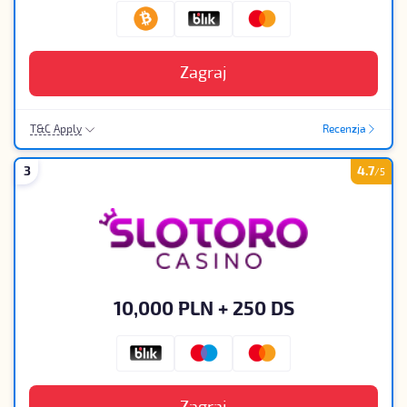
Zagraj
T&C Apply
Recenzja
18+|Tylko Nowi Gracze|35x Wymóg Obrotu|90 PLN Pierwszy
depozyt|300% do 11 250 zł + 300 DS Max Bonus powitalny
3
4.7
/5
10,000 PLN + 250 DS