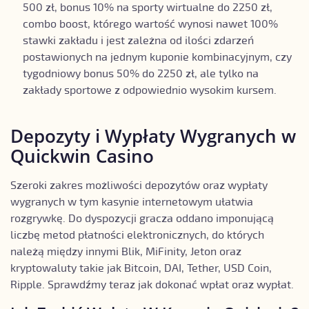
500 zł, bonus 10% na sporty wirtualne do 2250 zł,
combo boost, którego wartość wynosi nawet 100%
stawki zakładu i jest zależna od ilości zdarzeń
postawionych na jednym kuponie kombinacyjnym, czy
tygodniowy bonus 50% do 2250 zł, ale tylko na
zakłady sportowe z odpowiednio wysokim kursem.
Depozyty i Wypłaty Wygranych w
Quickwin Casino
Szeroki zakres możliwości depozytów oraz wypłaty
wygranych w tym kasynie internetowym ułatwia
rozgrywkę. Do dyspozycji gracza oddano imponującą
liczbę metod płatności elektronicznych, do których
należą między innymi Blik, MiFinity, Jeton oraz
kryptowaluty takie jak Bitcoin, DAI, Tether, USD Coin,
Ripple. Sprawdźmy teraz jak dokonać wpłat oraz wypłat.