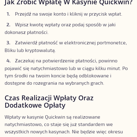
Jak Zrobić Wpłatę W Kasynie Quickwin?
Przejdź na swoje konto i kliknij w przycisk wpłat.
Wpisz kwotę wpłaty oraz podaj sposób w jaki
dokonasz płatności.
Zatwierdź płatność w elektronicznej portmonetce,
Bliku lub kryptowalutą.
Zaczekaj na potwierdzenie płatności, powinno
pojawić się natychmiastowo lub w ciągu kilku minut. Po
tym środki na twoim koncie będą odblokowane i
dostępne do rozegrania na wybranych grach.
Czas Realizacji Wpłaty Oraz
Dodatkowe Opłaty
Wpłaty w kasynie Quickwin są realizowane
natychmiastowo, co staje się już standardem we
wszystkich nowych kasynach. Nie będzie więc okresu