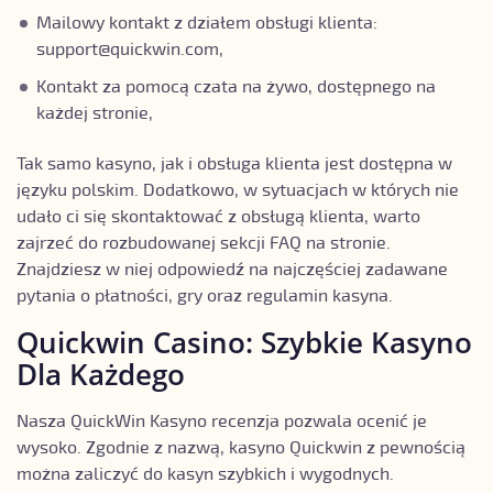
Mailowy kontakt z działem obsługi klienta:
support@quickwin.com
,
Kontakt za pomocą czata na żywo, dostępnego na
każdej stronie,
Tak samo kasyno, jak i obsługa klienta jest dostępna w
języku polskim. Dodatkowo, w sytuacjach w których nie
udało ci się skontaktować z obsługą klienta, warto
zajrzeć do rozbudowanej sekcji FAQ na stronie.
Znajdziesz w niej odpowiedź na najczęściej zadawane
pytania o płatności, gry oraz regulamin kasyna.
Quickwin Casino: Szybkie Kasyno
Dla Każdego
Nasza QuickWin Kasyno recenzja pozwala ocenić je
wysoko. Zgodnie z nazwą, kasyno Quickwin z pewnością
można zaliczyć do kasyn szybkich i wygodnych.