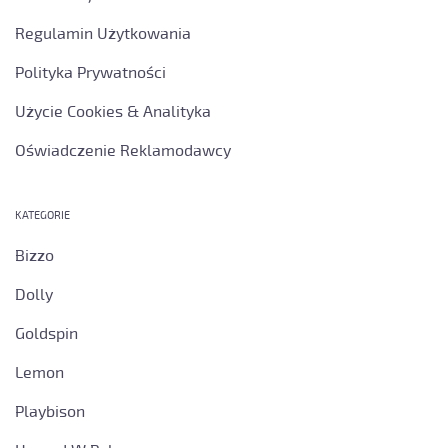
Regulamin Użytkowania
Polityka Prywatności
Użycie Cookies & Analityka
Oświadczenie Reklamodawcy
KATEGORIE
Bizzo
Dolly
Goldspin
Ta strona używa plików
cookie
, aby poprawić
komfort użytkowania!
Lemon
Zagraj
Playbison
2250 ZŁ + 200 FS
teraz