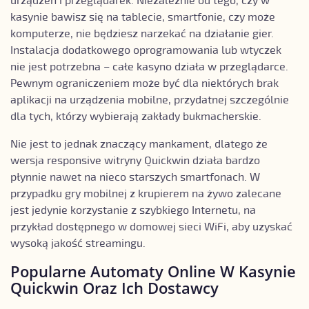
urządzeń i przeglądarek. Niezależnie od tego, czy w
kasynie bawisz się na tablecie, smartfonie, czy może
komputerze, nie będziesz narzekać na działanie gier.
Instalacja dodatkowego oprogramowania lub wtyczek
nie jest potrzebna – całe kasyno działa w przeglądarce.
Pewnym ograniczeniem może być dla niektórych brak
aplikacji na urządzenia mobilne, przydatnej szczególnie
dla tych, którzy wybierają zakłady bukmacherskie.
Nie jest to jednak znaczący mankament, dlatego że
wersja responsive witryny Quickwin działa bardzo
płynnie nawet na nieco starszych smartfonach. W
przypadku gry mobilnej z krupierem na żywo zalecane
jest jedynie korzystanie z szybkiego Internetu, na
przykład dostępnego w domowej sieci WiFi, aby uzyskać
wysoką jakość streamingu.
Popularne Automaty Online W Kasynie
Quickwin Oraz Ich Dostawcy