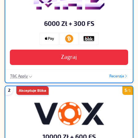
6000 Zł + 300 FS
Zagraj
T&C Apply
Recenzja
18+|Tylko Nowi Gracze|40x Wymóg Obrotu|40 zł Pierwszy
depozyt|2000 zł Bonus Powitalny
2
5
Akceptuje Blika
/5
10000 Zł + 600 FS