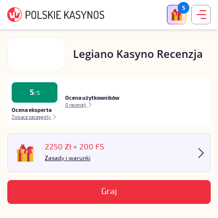
5
Legiano Kasyno Recenzja
5
/
5
Ocena użytkowników
0 recenzji
Ocena eksperta
Zobacz szczegóły
2250 Zł + 200 FS
Zasady i warunki
Graj