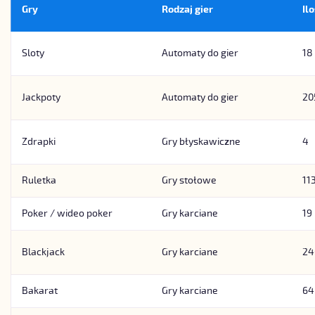
Gry
Rodzaj gier
Ilo
Sloty
Automaty do gier
18
Jackpoty
Automaty do gier
20
Zdrapki
Gry błyskawiczne
4
Ruletka
Gry stołowe
11
Poker / wideo poker
Gry karciane
19
Blackjack
Gry karciane
24
Bakarat
Gry karciane
64