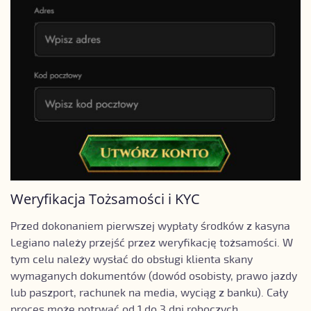
Weryfikacja Tożsamości i KYC
Przed dokonaniem pierwszej wypłaty środków z kasyna
Legiano należy przejść przez weryfikację tożsamości. W
tym celu należy wysłać do obsługi klienta skany
wymaganych dokumentów (dowód osobisty, prawo jazdy
lub paszport, rachunek na media, wyciąg z banku). Cały
proces może potrwać od 1 do 3 dni roboczych.