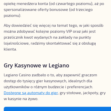
opiekę menedżera konta (od czwartego poziomu), aż po
spersonalizowane oferty bonusowe (od trzeciego
poziomu).
Aby dowiedzieć się więcej na temat tego, w jaki sposób
można zdobywać kolejne poziomy VIP oraz jaki jest
przelicznik kwot wydanych na zakłady na punkty
lojalnościowe, radzimy skontaktować się z obsługą
klienta.
Gry Kasynowe w Legiano
Legiano Casino zadbało o to, aby zapewnić graczom
dostęp do tysięcy gier kasynowych, idealnych dla
użytkowników o różnym budżecie i preferencjach.
Dostępne są automaty do gier
, gry stołowe, jackpoty, gry
w kasynie na żywo.