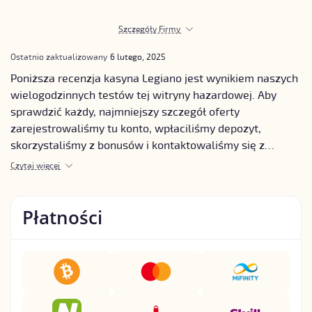
Szczegóły Firmy
Ostatnio zaktualizowany
6 lutego, 2025
Poniższa recenzja kasyna Legiano jest wynikiem naszych
wielogodzinnych testów tej witryny hazardowej. Aby
sprawdzić każdy, najmniejszy szczegół oferty
zarejestrowaliśmy tu konto, wpłaciliśmy depozyt,
skorzystaliśmy z bonusów i kontaktowaliśmy się z
obsługą klienta. Efektem naszej pracy jest poniższa
Czytaj więcej
opisująca Legiano Casino recenzja, która mamy nadzieję
pomoże Ci podjąć decyzję, czy warto tu grać.
Płatności