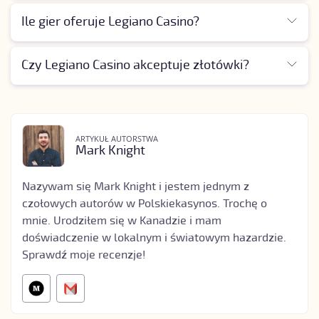
Ile gier oferuje Legiano Casino?
W katalogu kasyna jest ponad 18 000 gier, jednak
ta liczba stale rośnie. Dostępne są sloty online,
Czy Legiano Casino akceptuje złotówki?
gry stołowe, gry w kasynie na żywo oraz gry
błyskawiczne.
Tak, polscy gracze mogą wpłacać i wypłacać w
złotówkach oraz w kryptowalutach. Waluta
wybierana jest podczas rejestracji.
ARTYKUŁ AUTORSTWA
Mark
Knight
Nazywam się Mark Knight i jestem jednym z
czołowych autorów w Polskiekasynos. Trochę o
mnie. Urodziłem się w Kanadzie i mam
doświadczenie w lokalnym i światowym hazardzie.
Sprawdź moje recenzje!