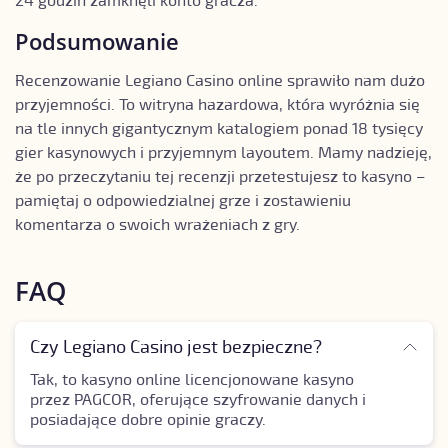
24 godzin zamknęli konto gracza.
Podsumowanie
Recenzowanie Legiano Casino online sprawiło nam dużo
przyjemności. To witryna hazardowa, która wyróżnia się
na tle innych gigantycznym katalogiem ponad 18 tysięcy
gier kasynowych i przyjemnym layoutem. Mamy nadzieję,
że po przeczytaniu tej recenzji przetestujesz to kasyno –
pamiętaj o odpowiedzialnej grze i zostawieniu
komentarza o swoich wrażeniach z gry.
FAQ
Czy Legiano Casino jest bezpieczne?
Tak, to kasyno online licencjonowane kasyno
przez PAGCOR, oferujące szyfrowanie danych i
posiadające dobre opinie graczy.