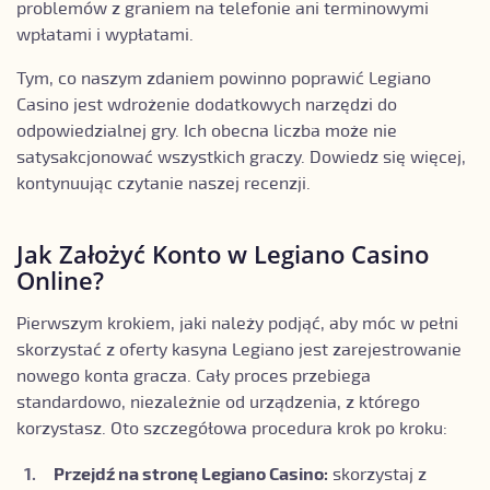
problemów z graniem na telefonie ani terminowymi
wpłatami i wypłatami.
Tym, co naszym zdaniem powinno poprawić Legiano
Casino jest wdrożenie dodatkowych narzędzi do
odpowiedzialnej gry. Ich obecna liczba może nie
satysakcjonować wszystkich graczy. Dowiedz się więcej,
kontynuując czytanie naszej recenzji.
Jak Założyć Konto w Legiano Casino
Online?
Pierwszym krokiem, jaki należy podjąć, aby móc w pełni
skorzystać z oferty kasyna Legiano jest zarejestrowanie
nowego konta gracza. Cały proces przebiega
standardowo, niezależnie od urządzenia, z którego
korzystasz. Oto szczegółowa procedura krok po kroku:
Przejdź na stronę Legiano Casino:
skorzystaj z