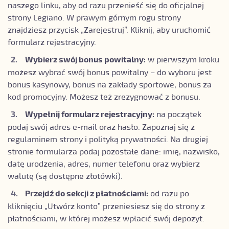
naszego linku, aby od razu przenieść się do oficjalnej
strony Legiano. W prawym górnym rogu strony
znajdziesz przycisk „Zarejestruj”. Kliknij, aby uruchomić
formularz rejestracyjny.
Wybierz swój bonus powitalny:
w pierwszym kroku
możesz wybrać swój bonus powitalny – do wyboru jest
bonus kasynowy, bonus na zakłady sportowe, bonus za
kod promocyjny. Możesz też zrezygnować z bonusu.
Wypełnij formularz rejestracyjny:
na początek
podaj swój adres e-mail oraz hasło. Zapoznaj się z
regulaminem strony i polityką prywatności. Na drugiej
stronie formularza podaj pozostałe dane: imię, nazwisko,
datę urodzenia, adres, numer telefonu oraz wybierz
walutę (są dostępne złotówki).
Przejdź do sekcji z płatnościami:
od razu po
kliknięciu „Utwórz konto” przeniesiesz się do strony z
płatnościami, w której możesz wpłacić swój depozyt.