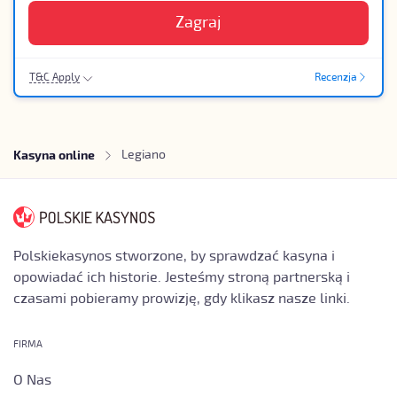
Zagraj
T&C Apply
Recenzja
18+|Tylko Nowi Gracze|90 Zł Minimalny Depozyt|35x Wymóg
Obrotu|2250 Zł Bonus Max
Legiano
Kasyna online
Polskiekasynos stworzone, by sprawdzać kasyna i
opowiadać ich historie. Jesteśmy stroną partnerską i
czasami pobieramy prowizję, gdy klikasz nasze linki.
Ta strona używa plików
cookie
, aby poprawić
komfort użytkowania!
FIRMA
Zagraj
2250 Zł + 200 FS
teraz
O Nas