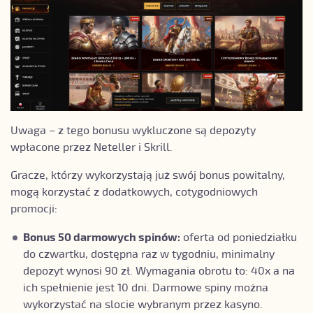
Uwaga – z tego bonusu wykluczone są depozyty
wpłacone przez Neteller i Skrill.
Gracze, którzy wykorzystają już swój bonus powitalny,
mogą korzystać z dodatkowych, cotygodniowych
promocji:
Bonus 50 darmowych spinów:
oferta od poniedziałku
do czwartku, dostępna raz w tygodniu, minimalny
depozyt wynosi 90 zł. Wymagania obrotu to: 40x a na
ich spełnienie jest 10 dni. Darmowe spiny można
wykorzystać na slocie wybranym przez kasyno.