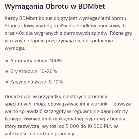
Wymagania Obrotu w BDMbet
Każdy BDMbet bonus objęty jest wymaganiami obrotu.
Standardowy wymóg to 35x dla środków bonusowych
oraz 40x dla wygranych z darmowych spinów. Różne gry
w różnym stopniu przyczyniają się do spełnienia
wymogu:
Automaty online: 100%
Gry stołowe: 10-20%
Kasyno na żywo: 0-10%
Dodatkowo, w przypadku niektórych promocji
specjalnych, mogą obowiązywać inne warunki – zawsze
warto sprawdzić szczegóły w regulaminie danej oferty.
Istnieje również limit maksymalnej wygranej z bonusu
który zazwyczaj wynosi od 5 000 do 10 000 PLN w
zależności od rodzaju promocji.