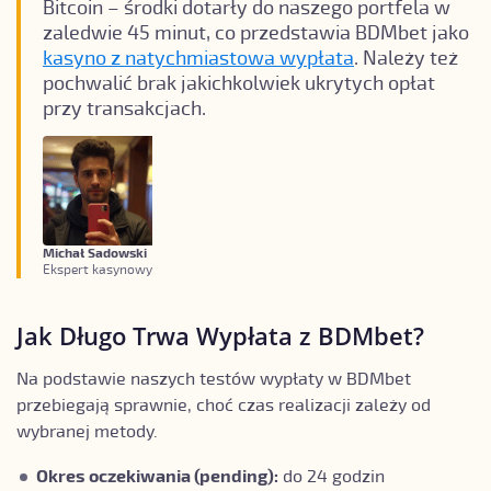
Bitcoin – środki dotarły do naszego portfela w
zaledwie 45 minut, co przedstawia BDMbet jako
kasyno z natychmiastowa wypłata
. Należy też
pochwalić brak jakichkolwiek ukrytych opłat
przy transakcjach.
Michał Sadowski
Ekspert kasynowy
Jak Długo Trwa Wypłata z BDMbet?
Na podstawie naszych testów wypłaty w BDMbet
przebiegają sprawnie, choć czas realizacji zależy od
wybranej metody.
Okres oczekiwania (pending):
do 24 godzin