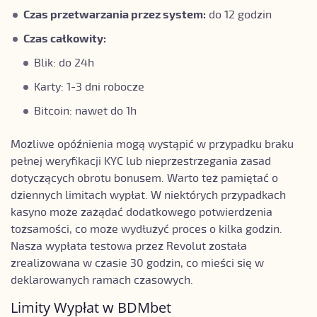
Czas przetwarzania przez system:
do 12 godzin
Czas całkowity:
Blik: do 24h
Karty: 1-3 dni robocze
Bitcoin: nawet do 1h
Możliwe opóźnienia mogą wystąpić w przypadku braku
pełnej weryfikacji KYC lub nieprzestrzegania zasad
dotyczących obrotu bonusem. Warto też pamiętać o
dziennych limitach wypłat. W niektórych przypadkach
kasyno może zażądać dodatkowego potwierdzenia
tożsamości, co może wydłużyć proces o kilka godzin.
Nasza wypłata testowa przez Revolut została
zrealizowana w czasie 30 godzin, co mieści się w
deklarowanych ramach czasowych.
Limity Wypłat w BDMbet