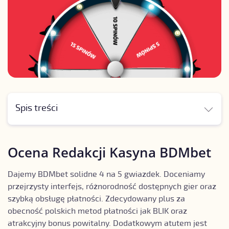
Spis treści
Ocena Redakcji Kasyna BDMbet
Dajemy BDMbet solidne 4 na 5 gwiazdek. Doceniamy
przejrzysty interfejs, różnorodność dostępnych gier oraz
szybką obsługę płatności. Zdecydowany plus za
obecność polskich metod płatności jak BLIK oraz
atrakcyjny bonus powitalny. Dodatkowym atutem jest