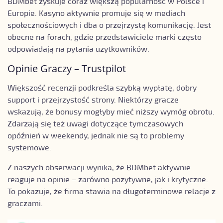
BDMbet zyskuje coraz większą popularność w Polsce i
Europie. Kasyno aktywnie promuje się w mediach
społecznościowych i dba o przejrzystą komunikację. Jest
obecne na forach, gdzie przedstawiciele marki często
odpowiadają na pytania użytkowników.
Opinie Graczy – Trustpilot
Większość recenzji podkreśla szybką wypłatę, dobry
support i przejrzystość strony. Niektórzy gracze
wskazują, że bonusy mogłyby mieć niższy wymóg obrotu.
Zdarzają się też uwagi dotyczące tymczasowych
opóźnień w weekendy, jednak nie są to problemy
systemowe.
Z naszych obserwacji wynika, że BDMbet aktywnie
reaguje na opinie – zarówno pozytywne, jak i krytyczne.
To pokazuje, że firma stawia na długoterminowe relacje z
graczami.