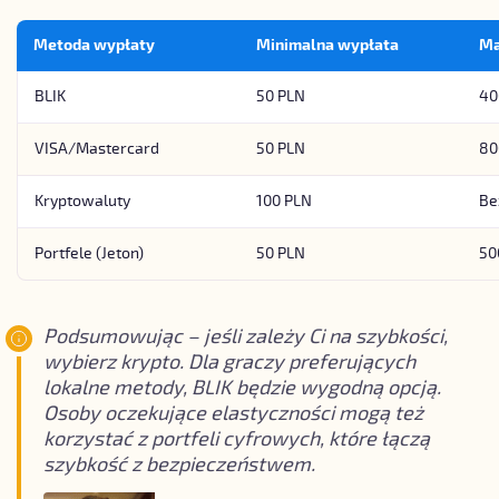
Metoda wypłaty
Minimalna wypłata
Ma
BLIK
50 PLN
40
VISA/Mastercard
50 PLN
80
Kryptowaluty
100 PLN
Be
Portfele (Jeton)
50 PLN
50
Podsumowując – jeśli zależy Ci na szybkości,
wybierz krypto. Dla graczy preferujących
lokalne metody, BLIK będzie wygodną opcją.
Osoby oczekujące elastyczności mogą też
korzystać z portfeli cyfrowych, które łączą
szybkość z bezpieczeństwem.