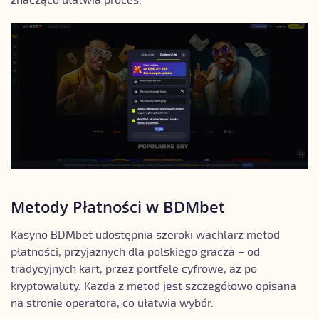
Metody Płatności w BDMbet
Kasyno BDMbet udostępnia szeroki wachlarz metod
płatności, przyjaznych dla polskiego gracza – od
tradycyjnych kart, przez portfele cyfrowe, aż po
kryptowaluty. Każda z metod jest szczegółowo opisana
na stronie operatora, co ułatwia wybór.