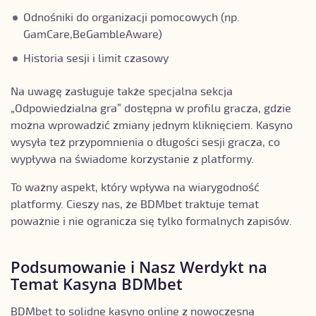
Odnośniki do organizacji pomocowych (np.
GamCare,BeGambleAware)
Historia sesji i limit czasowy
Na uwagę zasługuje także specjalna sekcja
„Odpowiedzialna gra” dostępna w profilu gracza, gdzie
można wprowadzić zmiany jednym kliknięciem. Kasyno
wysyła też przypomnienia o długości sesji gracza, co
wypływa na świadome korzystanie z platformy.
To ważny aspekt, który wpływa na wiarygodność
platformy. Cieszy nas, że BDMbet traktuje temat
poważnie i nie ogranicza się tylko formalnych zapisów.
Podsumowanie i Nasz Werdykt na
Temat Kasyna BDMbet
BDMbet to solidne kasyno online z nowoczesną