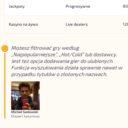
Jackpoty
Progresywne
80
Kasyno na żywo
Live dealers
12
Możesz filtrować gry według
„Najpopularniejsze”, „Hot/Cold” lub dostawcy.
Jest też opcja dodawania gier do ulubionych.
Funkcja wyszukiwania działa sprawnie nawet w
przypadku tytułów o złożonych nazwach.
Michał Sadowski
Ekspert kasynowy