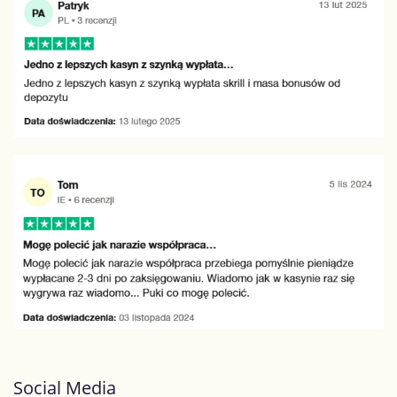
Social Media