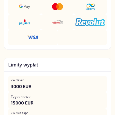
Limity wypłat
Za dzień
3000 EUR
Tygodniowo
15000 EUR
Za miesiąc